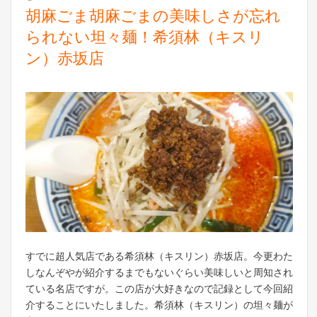
胡麻ごま胡麻ごまの美味しさが忘れ
られない坦々麺！希須林（キスリ
ン）赤坂店
すでに超人気店である希須林（キスリン）赤坂店。今更わた
しなんぞやが紹介するまでもないぐらい美味しいと周知され
ている名店ですが。この店が大好きなので記録として今回紹
介することにいたしました。希須林（キスリン）の坦々麺が