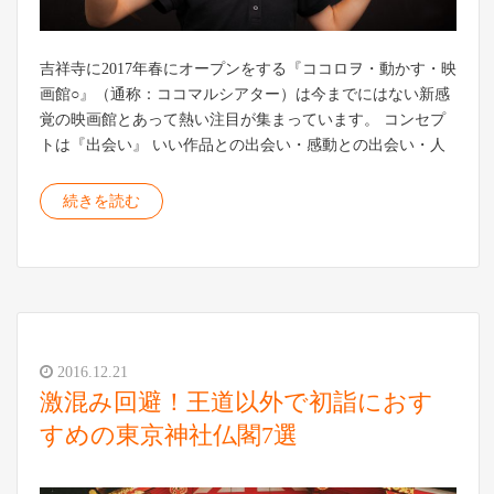
吉祥寺に2017年春にオープンをする『ココロヲ・動かす・映
画館○』（通称：ココマルシアター）は今までにはない新感
覚の映画館とあって熱い注目が集まっています。 コンセプ
トは『出会い』 いい作品との出会い・感動との出会い・人
続きを読む
2016.12.21
激混み回避！王道以外で初詣におす
すめの東京神社仏閣7選