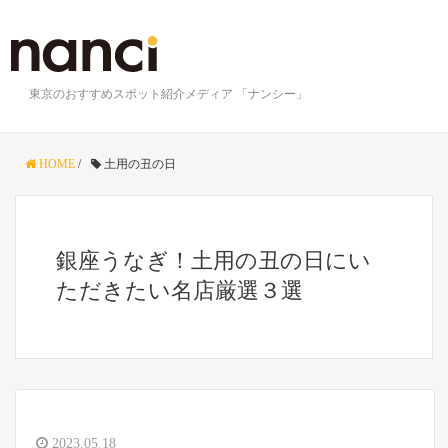
東京のおすすめスポット紹介メディア 「ナンシー」
HOME
/
土用の丑の日
銀座うなぎ！土用の丑の日にい
ただきたい名店厳選３選
2023.05.18