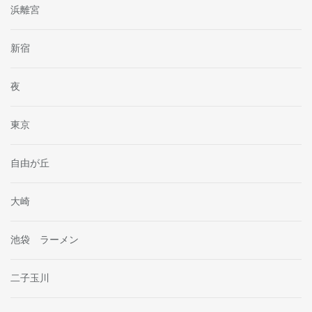
浜離宮
新宿
夜
東京
自由が丘
大崎
池袋 ラーメン
二子玉川