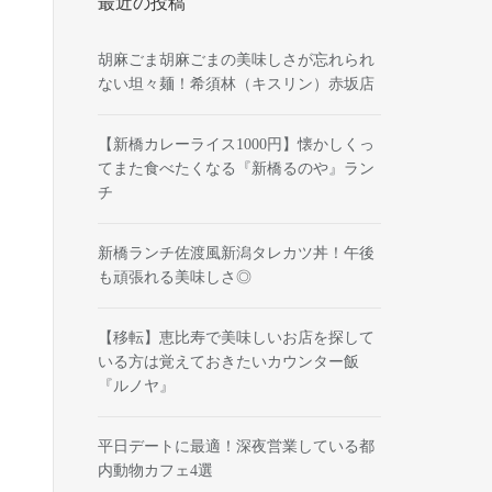
最近の投稿
胡麻ごま胡麻ごまの美味しさが忘れられ
ない坦々麺！希須林（キスリン）赤坂店
【新橋カレーライス1000円】懐かしくっ
てまた食べたくなる『新橋るのや』ラン
チ
新橋ランチ佐渡風新潟タレカツ丼！午後
も頑張れる美味しさ◎
【移転】恵比寿で美味しいお店を探して
いる方は覚えておきたいカウンター飯
『ルノヤ』
平日デートに最適！深夜営業している都
内動物カフェ4選