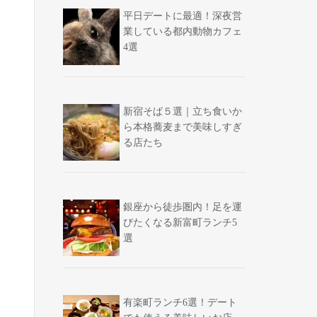
平日デートに最適！深夜営
業している都内動物カフェ
4選
新宿そば５選｜立ち食いか
ら本格蕎麦まで美味しすぎ
る店たち
銀座から徒歩圏内！足を運
びたくなる新富町ランチ5
選
有楽町ランチ6選！デート