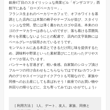
銀座6丁目のスタイリッシュな商業ビル「ギンザコマツ」西
館7Fにある「ローズベーカリー」。
フランス生まれのベーカリーカフェで、オフホワイトを基
調とした店内には木製の椅子やテーブルが並び、スタイリ
ッシュな空間。壁には薄く書かれたロゴや店名。本来のロ
ゴのテーマカラーは赤らしいのですが、落ち着ける雰囲気
作りを邪魔しないようにとの配慮で、店内の文字装飾には
ペールグレーが採用されているそうです。
モンマルトルにある本店とできるだけ同じ味を提供するた
め、調味料や野菜といった素材選びにこだわったデリやス
イーツが並んでいます。
パンケーキも甘過ぎず、軽い食感。自家製のシロップ漬け
フルーツの付け合わせもこちらならではですね♪カウンター
内のデリやスイーツはテイクアウトも可能なので、家族や
同僚へのお土産にしても喜ばれそう！銀座でのお買い物や
外回りの帰りなどに、立ち寄ってみてはいかがでしょう♪
[ 利用方法 ] 1人、デート、友人、家族、同僚と