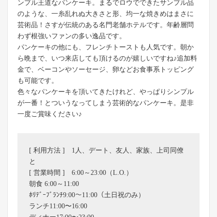
ンプル王道なパンケーキ。まるでロウでできたサンプル品
のような、一糸乱れぬ大きさと形、均一な焼きめはまさに
芸術品！さすが伝統のある名門老舗ホテルです。年齢層問
わず根強いファンの多い逸品です。
パンケーキの他にも、フレンチトーストも人気です。朝か
ら晩まで、いつ来店しても頂けるのが嬉しいですね♪追加料
金で、ベーコンやソーセージ、卵などお食事系トッピング
も可能です。
色々なパンケーキを頂いてきたけれど、やっぱりシンプル
が一番！とついうなってしまう芸術的なパンケーキ。是非
一度ご賞味ください♪
[ 利用方法 ] 1人、デート、友人、家族、上司同僚
と
[ 営業時間 ] 6:00～23:00（L.O.）
朝食 6:00～11:00
ﾎﾘﾃﾞｰﾌﾞﾗﾝﾁ9:00～11:00（土日祝のみ）
ランチ11:00〜16:00