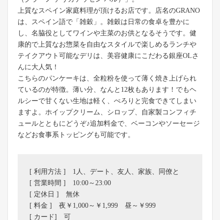
上質なスペイン家庭料理が頂けるお店です。店名のGRANO
は、スペイン語で「雑穀」。雑穀は日常の食卓を豊かに
し、名脇役としてワインや主菜のお供となるそうです。健
康的で上質なお惣菜を自由なスタイルで楽しめるランチや
テイクアウト可能なデリは、美容健康にこだわる銀座OLさ
んに大人気！
こちらのパンケーキは、全粒粉を使って薄く焼き上げられ
ているのが特徴。薄い分、なんと12枚もあります！でもヘ
ルシーで甘くない生地は軽く、ぺろりと完食できてしまい
ますよ。ホイップクリーム、シロップ、自家製コンフィチ
ュールとともにどうぞ♪追加料金で、ベーコンやソーセージ
などお食事系トッピングも可能です。
[ 利用方法 ] 1人、デート、友人、家族、同僚と
[ 営業時間 ] 10:00～23:00
[ 定休日 ] 無休
[ 料金 ] 夜￥1,000～￥1,999 昼～￥999
[ カード] 可