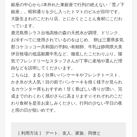
銀座の中心から1本外れた東銀座で行列の絶えない「雪ノ下
銀座」。昭和通りを少し入ったトマトのビルが目印です。
大阪生まれのこだわり店。とにかくとことん食材にこだわ
っています。
鹿児島県シラス台地高牧の森の天然水が調理、ドリンク、
お冷すべてに使用されているのをはじめ、 卵は三重県多気
郡コケコッコー共和国の平飼い有精卵、牛乳は静岡県大美
伊豆牧場の低温殺菌牛乳など、徹底したこだわりぶり。陽
気でフレンドリーなスタッフさんが丁寧に産地や選んだ理
由などを説明してくださいます。
こちらは、まるく分厚いパンケーキやフレンチトースト、
かき氷が大人気！目の前でパンケーキを焼く様子が見られ
るカウンター席もおすすめ！甘く香ばしい香りが漂い、完
成までのわくわく感がさらに高まります☆それぞれのこだ
わり食材を是非お楽しみください。行列の少ない平日の夜
と雨の日が狙いめです。
[ 利用方法 ] デート、友人、家族、同僚と