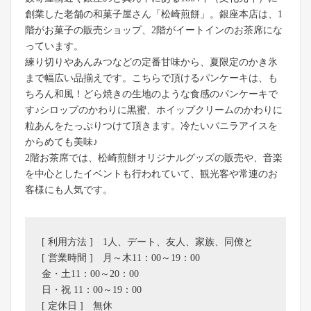
創業した老舗の和菓子屋さん「松崎煎餅」。銀座本店は、1
階がお菓子の販売ショップ、2階がイートインのお茶席にな
っています。
練り切りやあんみつなどの定番甘味から、夏限定のかき氷
まで幅広い品揃えです。こちらで頂けるパンケーキは、も
ちろん和風！どら焼きの生地のような食感のパンケーキで
す♪シロップのかわりに黒蜜、ホイップクリームのかわりに
粒あんをたっぷりつけて頂きます。冷たいバニラアイスを
からめても美味♪
2階お茶席では、松崎煎餅オリジナルグッズの販売や、音楽
を中心としたイベントも行われていて、観光客や常連のお
客様にも人気です。
[ 利用方法 ] 1人、デート、友人、家族、同僚と
[ 営業時間 ] 月～木11：00～19：00
金・土11：00～20：00
日・祝 11：00～19：00
[ 定休日 ] 無休