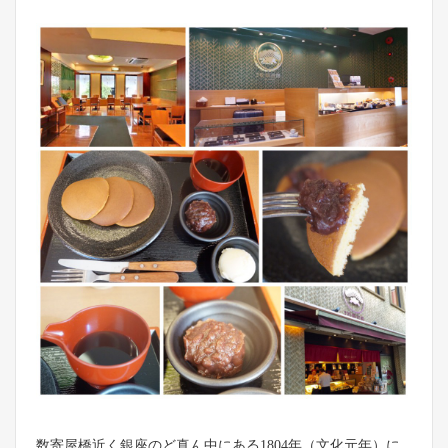
数寄屋橋近く銀座のど真ん中にある1804年（文化元年）に