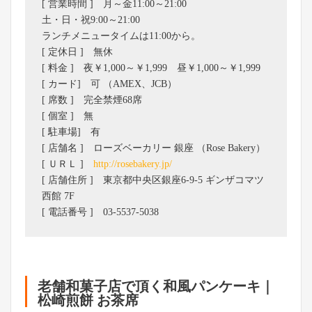
[ 営業時間 ] 月～金11:00～21:00
土・日・祝9:00～21:00
ランチメニュータイムは11:00から。
[ 定休日 ] 無休
[ 料金 ] 夜￥1,000～￥1,999 昼￥1,000～￥1,999
[ カード] 可 （AMEX、JCB）
[ 席数 ] 完全禁煙68席
[ 個室 ] 無
[ 駐車場] 有
[ 店舗名 ] ローズベーカリー 銀座 （Rose Bakery）
[ ＵＲＬ ]
http://rosebakery.jp/
[ 店舗住所 ] 東京都中央区銀座6-9-5 ギンザコマツ
西館 7F
[ 電話番号 ] 03-5537-5038
老舗和菓子店で頂く和風パンケーキ｜
松崎煎餅 お茶席