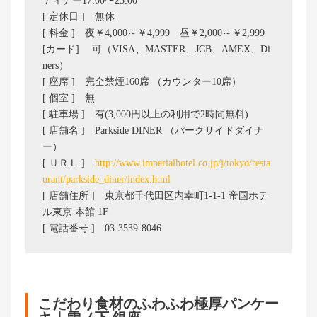
ディナー17:00〜23:00
[ 定休日 ] 無休
[ 料金 ] 夜￥4,000～￥4,999 昼￥2,000～￥2,999
[カード] 可（VISA、MASTER、JCB、AMEX、Di
ners）
[ 座席 ] 完全禁煙160席 （カウンター10席）
[ 個室 ] 無
[ 駐車場 ] 有(3,000円以上の利用で2時間無料)
[ 店舗名 ] Parkside DINER （パークサイドダイナ
ー）
[ ＵＲＬ ]
http://www.imperialhotel.co.jp/j/tokyo/resta
urant/parkside_diner/index.html
[ 店舗住所 ] 東京都千代田区内幸町1-1-1 帝国ホテ
ル東京 本館 1F
[ 電話番号 ] 03-3539-8046
こだわり食材のふわふわ極厚パンケー