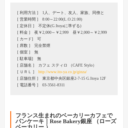
[ 利用方法 ] 1人、デート、友人、家族、同僚と
[ 営業時間 ] 8:00～22:00(L.O.21:00)
[ 定休日 ] 不定休(G.Itoyaに準ずる)
[ 料金 ] 夜￥2,000～￥2,999 昼￥2,000～￥2,999
[ カード] 可
[ 席数 ] 完全禁煙
[ 個室 ] 無
[ 駐車場] 無
[ 店舗名 ] カフェ スティロ （CAFE Stylo）
[ ＵＲＬ ]
http://www.ito-ya.co.jp/ginza/
[ 店舗住所 ] 東京都中央区銀座2-7-15 G.Itoya 12F
[ 電話番号 ] 03-3561-8311
フランス生まれのベーカリーカフェで
パンケーキ｜Rose Bakery銀座 （ローズ
ベーカリー ）