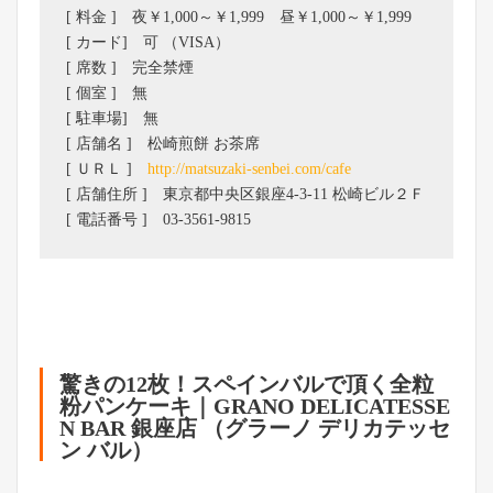
[ 料金 ] 夜￥1,000～￥1,999 昼￥1,000～￥1,999
[ カード] 可 （VISA）
[ 席数 ] 完全禁煙
[ 個室 ] 無
[ 駐車場] 無
[ 店舗名 ] 松崎煎餅 お茶席
[ ＵＲＬ ]
http://matsuzaki-senbei.com/cafe
[ 店舗住所 ] 東京都中央区銀座4-3-11 松崎ビル２Ｆ
[ 電話番号 ] 03-3561-9815
驚きの12枚！スペインバルで頂く全粒
粉パンケーキ｜GRANO DELICATESSE
N BAR 銀座店 （グラーノ デリカテッセ
ン バル）