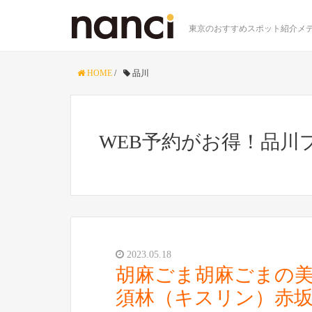
東京のおすすめスポット紹介メデ
HOME
/
品川
WEB予約がお得！品川
2023.05.18
胡麻ごま胡麻ごまの
須林（キスリン）赤