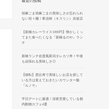
最近の投稿
胡麻ごま胡麻ごまの美味しさが忘れられ
ない坦々麺！希須林（キスリン）赤坂店
【新橋カレーライス1000円】懐かしくっ
てまた食べたくなる『新橋るのや』ラン
チ
新橋ランチ佐渡風新潟タレカツ丼！午後
も頑張れる美味しさ◎
【移転】恵比寿で美味しいお店を探して
いる方は覚えておきたいカウンター飯
『ルノヤ』
平日デートに最適！深夜営業している都
内動物カフェ4選