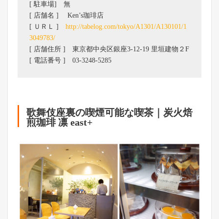
[ 駐車場] 無
[ 店舗名 ] Ken’s珈琲店
[ ＵＲＬ ]
http://tabelog.com/tokyo/A1301/A130101/1
3049783/
[ 店舗住所 ] 東京都中央区銀座3-12-19 里垣建物２F
[ 電話番号 ] 03-3248-5285
歌舞伎座裏の喫煙可能な喫茶｜炭火焙
煎珈琲 凛 east+