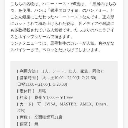
こちらの名物は、ハニートースト♪蜂蜜は、「皇居のはちみ
つ」を使用。パンは「銀座ダロワイヨ」のパンドミー。と
ことん銀座にこだわったハニートーストなんです。正方形
にカットされて積み上げられた姿は、各メディアや雑誌に
も多数掲載されている人気者です。たっぷりのバニラアイ
スとホイップクリームで頂きます。
ランチメニューでは、黒毛和牛のカレーが人気。爽やかな
スパイシーさで、ペロッとたいらげてしまいます。
[ 利用方法 ] 1人、デート、友人、家族、同僚と
[ 営業時間 ] 火～土10:00～22:00(L.O.21:30)
日祝11:00～21:00(L.O.20:30)
[ 定休日 ] 月曜
[ 料金 ] 昼夜￥1,000～￥1,999
[ カード] 可 （VISA、MASTER、AMEX、Diners、
JCB）
[ 席数 ] 全面喫煙可31席
[ 個室 ] 無