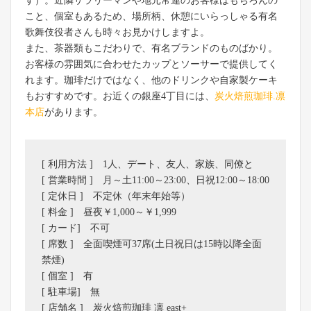
す）。近隣サラリーマンや地元常連のお客様はもちろんの
こと、個室もあるため、場所柄、休憩にいらっしゃる有名
歌舞伎役者さんも時々お見かけしますよ。
また、茶器類もこだわりで、有名ブランドのものばかり。
お客様の雰囲気に合わせたカップとソーサーで提供してく
れます。珈琲だけではなく、他のドリンクや自家製ケーキ
もおすすめです。お近くの銀座4丁目には、
炭火焙煎珈琲.凛
本店
があります。
[ 利用方法 ] 1人、デート、友人、家族、同僚と
[ 営業時間 ] 月～土11:00～23:00、日祝12:00～18:00
[ 定休日 ] 不定休（年末年始等）
[ 料金 ] 昼夜￥1,000～￥1,999
[ カード] 不可
[ 席数 ] 全面喫煙可37席(土日祝日は15時以降全面
禁煙)
[ 個室 ] 有
[ 駐車場] 無
[ 店舗名 ] 炭火焙煎珈琲 凛 east+