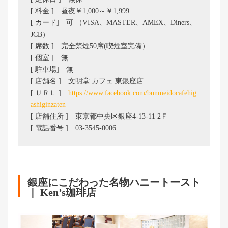
[ 料金 ] 昼夜￥1,000～￥1,999
[ カード] 可 （VISA、MASTER、AMEX、Diners、
JCB）
[ 席数 ] 完全禁煙50席(喫煙室完備）
[ 個室 ] 無
[ 駐車場] 無
[ 店舗名 ] 文明堂 カフェ 東銀座店
[ ＵＲＬ ]
https://www.facebook.com/bunmeidocafehig
ashiginzaten
[ 店舗住所 ] 東京都中央区銀座4-13-11 2Ｆ
[ 電話番号 ] 03-3545-0006
銀座にこだわった名物ハニートースト
｜ Ken’s珈琲店