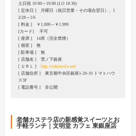
土日祝 10:00～19:00 (LO 18:30)
[ 定休日 ] 月曜日（祝日営業・その場合翌日）、1
2/28～1/6
[ 料金 ] ￥1,000～￥1,999
[カード] 不可
[ 座席 ] 14席（完全禁煙）
[ 個室 ] 無
[ 駐車場 ] 無
[ 店舗名 ] 雪ノ下銀座
[ ＵＲＬ ]
http://yukinosita.net/
[ 店舗住所 ] 東京都中央区銀座1-20-10 トマトハウ
ス3F
[ 電話番号 ] 非公開
老舗カステラ店の新感覚スイーツとお
手軽ランチ｜文明堂 カフェ 東銀座店