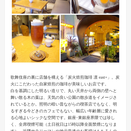
歌舞伎座の裏に店舗を構える「炭火焙煎珈琲 凛 east+」。炭
火にこだわった自家焙煎の珈琲が美味しいお店です。
白を基調にした明るい造りで、丸い天井から両側の壁へと
舞い散る木の葉は、天気の良い公園の散歩道をイメージさ
れているとか。照明の暗い昔ながらの喫茶店でもなく、明
るすぎる今どきのカフェでもない、幅広い年齢層に愛され
る心地よいシックな空間です。銀座･東銀座界隈では珍し
く、全席喫煙可能（土日祝日は15時以降全面禁煙になりま