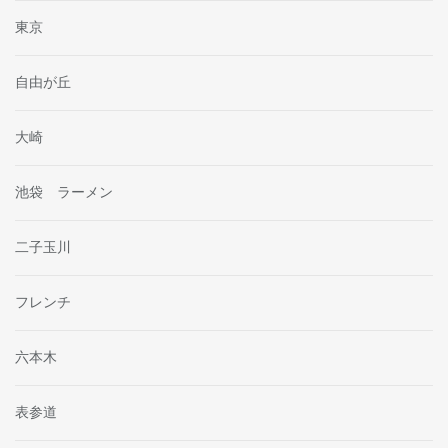
東京
自由が丘
大崎
池袋 ラーメン
二子玉川
フレンチ
六本木
表参道