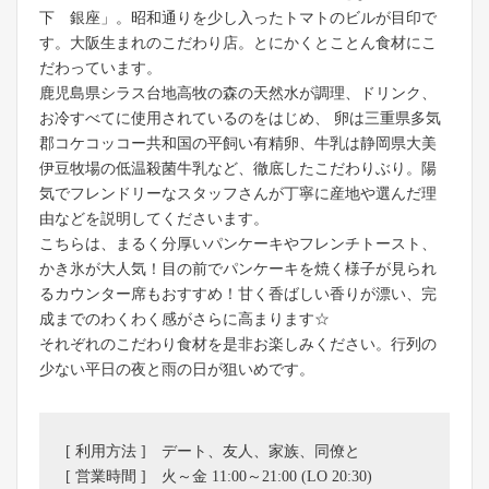
下 銀座」。昭和通りを少し入ったトマトのビルが目印で
す。大阪生まれのこだわり店。とにかくとことん食材にこ
だわっています。
鹿児島県シラス台地高牧の森の天然水が調理、ドリンク、
お冷すべてに使用されているのをはじめ、 卵は三重県多気
郡コケコッコー共和国の平飼い有精卵、牛乳は静岡県大美
伊豆牧場の低温殺菌牛乳など、徹底したこだわりぶり。陽
気でフレンドリーなスタッフさんが丁寧に産地や選んだ理
由などを説明してくださいます。
こちらは、まるく分厚いパンケーキやフレンチトースト、
かき氷が大人気！目の前でパンケーキを焼く様子が見られ
るカウンター席もおすすめ！甘く香ばしい香りが漂い、完
成までのわくわく感がさらに高まります☆
それぞれのこだわり食材を是非お楽しみください。行列の
少ない平日の夜と雨の日が狙いめです。
[ 利用方法 ] デート、友人、家族、同僚と
[ 営業時間 ] 火～金 11:00～21:00 (LO 20:30)