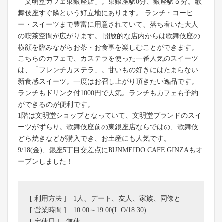
「文明堂カフェ東銀座店」。東銀座駅0分、銀座駅５分。歌
舞伎座すぐ隣という好立地にあります。 ランチ・コーヒ
ー・スイーツまで豊富に用意されていて、落ち着いた大人
の喫茶空間が広がります。 開放的な店内からは歌舞伎座の
横顔を臨みながらお茶・お食事を楽しむことができます。
こちらのカフェで、カステラを使った一番人気のスイーツ
は、「フレンチカステラ」。甘いもの好きにはたまらない
新食感スイーツ。一度はお召し上がり頂きたい逸品です。
ランチもドリンク付1000円で人気。ランチもカフェも予約
ができるのが便利です。
1階は文明堂ショップとなっていて、文明堂ブランドのスイ
ーツがずらり。歌舞伎座前の東銀座店ならではの、歌舞伎
どら焼きなどが購入でき、お土産にも人気です。
9/18(金)、銀座5丁目交差点にBUNMEIDO CAFE GINZAもオ
ープンしました！
[ 利用方法 ] 1人、デート、友人、家族、同僚と
[ 営業時間 ] 10:00～19:00(L.O/18:30)
[ 定休日 ] 無休