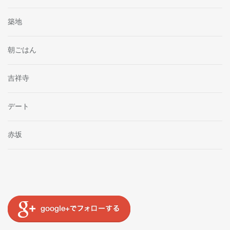
築地
朝ごはん
吉祥寺
デート
赤坂