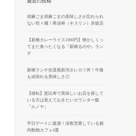
最近の投稿
胡麻ごま胡麻ごまの美味しさが忘れられ
ない坦々麺！希須林（キスリン）赤坂店
【新橋カレーライス1000円】懐かしくっ
てまた食べたくなる『新橋るのや』ラン
チ
新橋ランチ佐渡風新潟タレカツ丼！午後
も頑張れる美味しさ◎
【移転】恵比寿で美味しいお店を探して
いる方は覚えておきたいカウンター飯
『ルノヤ』
平日デートに最適！深夜営業している都
内動物カフェ4選