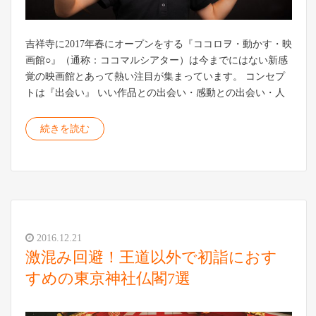
吉祥寺に2017年春にオープンをする『ココロヲ・動かす・映
画館○』（通称：ココマルシアター）は今までにはない新感
覚の映画館とあって熱い注目が集まっています。 コンセプ
トは『出会い』 いい作品との出会い・感動との出会い・人
続きを読む
2016.12.21
激混み回避！王道以外で初詣におす
すめの東京神社仏閣7選