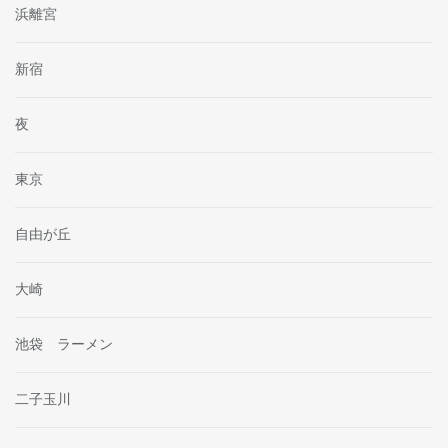
浜離宮
新宿
夜
東京
自由が丘
大崎
池袋 ラーメン
二子玉川