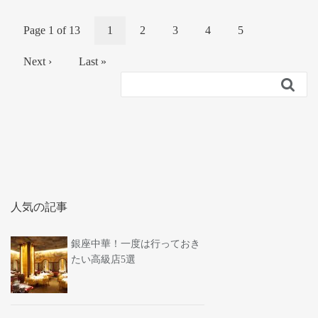
Page 1 of 13
1
2
3
4
5
Next ›
Last »

人気の記事
銀座中華！一度は行っておき
たい高級店5選