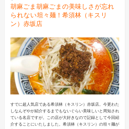
胡麻ごま胡麻ごまの美味しさが忘れ
られない坦々麺！希須林（キスリ
ン）赤坂店
すでに超人気店である希須林（キスリン）赤坂店。今更わた
しなんぞやが紹介するまでもないぐらい美味しいと周知され
ている名店ですが。この店が大好きなので記録として今回紹
介することにいたしました。希須林（キスリン）の坦々麺が