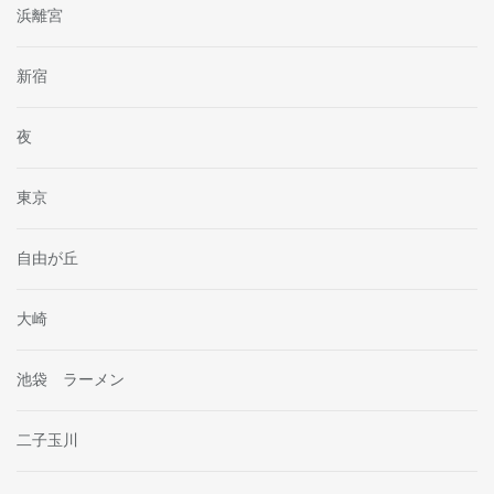
浜離宮
新宿
夜
東京
自由が丘
大崎
池袋 ラーメン
二子玉川