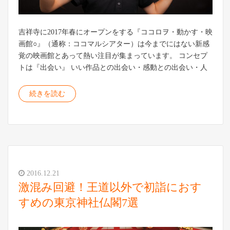
吉祥寺に2017年春にオープンをする『ココロヲ・動かす・映
画館○』（通称：ココマルシアター）は今までにはない新感
覚の映画館とあって熱い注目が集まっています。 コンセプ
トは『出会い』 いい作品との出会い・感動との出会い・人
続きを読む
2016.12.21
激混み回避！王道以外で初詣におす
すめの東京神社仏閣7選