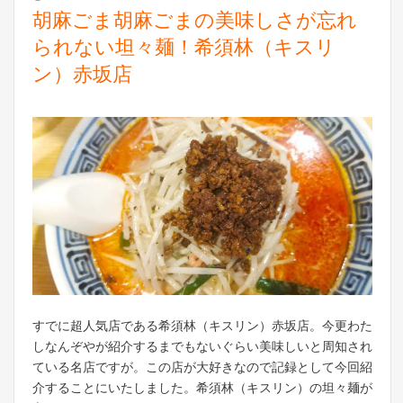
胡麻ごま胡麻ごまの美味しさが忘れ
られない坦々麺！希須林（キスリ
ン）赤坂店
すでに超人気店である希須林（キスリン）赤坂店。今更わた
しなんぞやが紹介するまでもないぐらい美味しいと周知され
ている名店ですが。この店が大好きなので記録として今回紹
介することにいたしました。希須林（キスリン）の坦々麺が