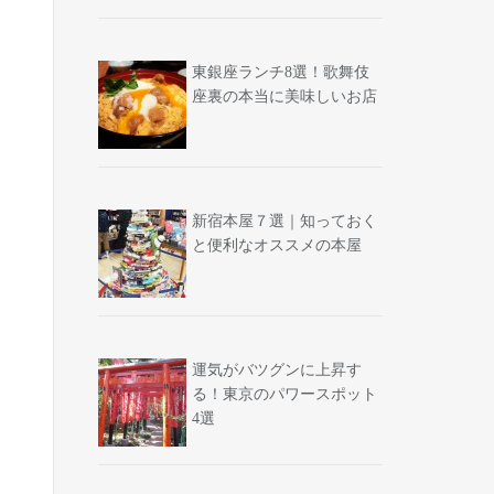
東銀座ランチ8選！歌舞伎
座裏の本当に美味しいお店
新宿本屋７選｜知っておく
と便利なオススメの本屋
運気がバツグンに上昇す
る！東京のパワースポット
4選