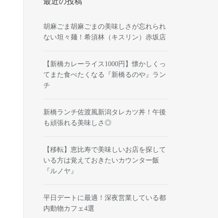
最近の投稿
胡麻ごま胡麻ごまの美味しさが忘れられ
ない坦々麺！希須林（キスリン）赤坂店
【新橋カレーライス1000円】懐かしくっ
てまた食べたくなる『新橋るのや』ラン
チ
新橋ランチ佐渡風新潟タレカツ丼！午後
も頑張れる美味しさ◎
【移転】恵比寿で美味しいお店を探して
いる方は覚えておきたいカウンター飯
『ルノヤ』
平日デートに最適！深夜営業している都
内動物カフェ4選