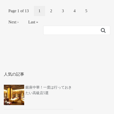
Page 1 of 13
1
2
3
4
5
Next ›
Last »

人気の記事
銀座中華！一度は行っておき
たい高級店5選