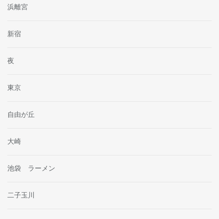
浜離宮
新宿
夜
東京
自由が丘
大崎
池袋 ラーメン
二子玉川