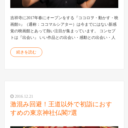
吉祥寺に2017年春にオープンをする『ココロヲ・動かす・映
画館○』（通称：ココマルシアター）は今までにはない新感
覚の映画館とあって熱い注目が集まっています。 コンセプ
トは『出会い』 いい作品との出会い・感動との出会い・人
続きを読む
2016.12.21
激混み回避！王道以外で初詣におす
すめの東京神社仏閣7選