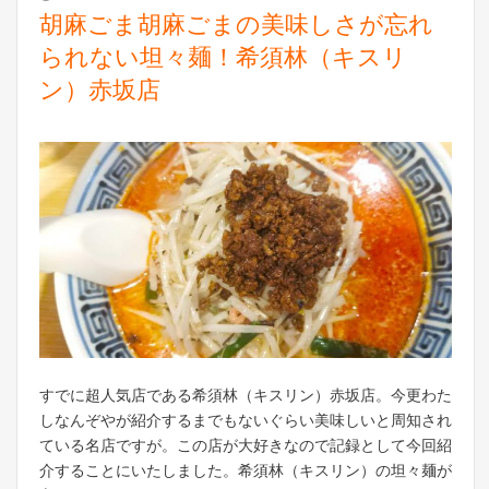
胡麻ごま胡麻ごまの美味しさが忘れ
られない坦々麺！希須林（キスリ
ン）赤坂店
すでに超人気店である希須林（キスリン）赤坂店。今更わた
しなんぞやが紹介するまでもないぐらい美味しいと周知され
ている名店ですが。この店が大好きなので記録として今回紹
介することにいたしました。希須林（キスリン）の坦々麺が