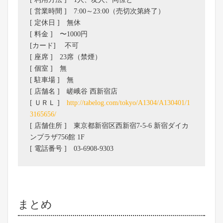
[ 営業時間 ] 7:00～23:00（売切次第終了）
[ 定休日 ] 無休
[ 料金 ] 〜1000円
[カード] 不可
[ 座席 ] 23席（禁煙）
[ 個室 ] 無
[ 駐車場 ] 無
[ 店舗名 ] 嵯峨谷 西新宿店
[ ＵＲＬ ]
http://tabelog.com/tokyo/A1304/A130401/1
3165656/
[ 店舗住所 ] 東京都新宿区西新宿7-5-6 新宿ダイカ
ンプラザ756館 1F
[ 電話番号 ] 03-6908-9303
まとめ