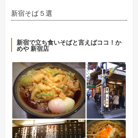
新宿そば５選
新宿で立ち食いそばと言えばココ！か
めや 新宿店