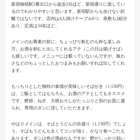
新宿御苑駅2番出口から徒歩2分ほど、新宿通りに面してい
るのでわかりやすいと思います。新宿駅からも歩けない距
離ではないです。店内は4人掛けテーブル6つ、座敷も2組分
あり、定員は34名ほど。
メインのお蕎麦の前に、ちょっぴり飲むのも粋な楽しみ
方。お酒を頼むと出してくれるアテ（この日は揚げそば）
も嬉しいです。メニューには載っていないんですが、板わ
さなどのちょっとしたおつまみもお願いすれば出してくれ
ます。
もっちりとした独特の食感が美味しいそばがき（1,130円）
は、ご飯としてはもちろん、お酒のアテとしてもオススメ
です。鰹節、ねぎ、大根おろしがたっぷりと別のお皿に盛
られ、専用のダシに浸していただきます。
やはりメインは、そばとうどんの合盛り（1,130円）でしょ
う。そばもうどんも太くてコシが強く、かなり食べごたえ
あります。ダシは色が薄めなんですが、鰹がしっかり効い