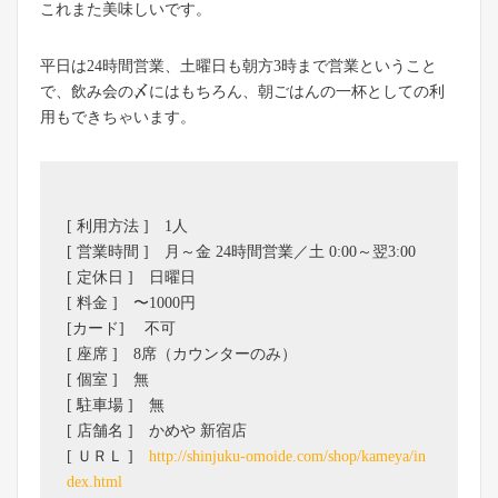
これまた美味しいです。
平日は24時間営業、土曜日も朝方3時まで営業ということ
で、飲み会の〆にはもちろん、朝ごはんの一杯としての利
用もできちゃいます。
[ 利用方法 ] 1人
[ 営業時間 ] 月～金 24時間営業／土 0:00～翌3:00
[ 定休日 ] 日曜日
[ 料金 ] 〜1000円
[カード] 不可
[ 座席 ] 8席（カウンターのみ）
[ 個室 ] 無
[ 駐車場 ] 無
[ 店舗名 ] かめや 新宿店
[ ＵＲＬ ]
http://shinjuku-omoide.com/shop/kameya/in
dex.html