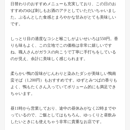
日替わりのおすすめメニューも充実しており、この日のお
すすめのゆば刺しもお酒のアテとしていただいちゃいまし
た。ぷるんとした食感とまろやかな甘みがとても美味しい
です。
しっとり目の適度なコシと喉ごしがよいせいろは550円。香
りも味もよく、この立地でこの価格は非常に嬉しいです
ね。職人さんがガラスの向こうで丁寧に手打ちをしている
のが見え、余計に美味しく感じられます。
柔らかい鴨の旨味がじんわりと染みたダシが美味しい鴨南
蛮そば（1,200円）もおすすめです。ゆずとみつばの香りも
よく、鴨もたくさん入っていてボリューム的にも満足でき
ちゃいます。
昼11時から営業しており、途中の昼休みがなく22時までや
っているので、ご飯としてはもちろん、ゆっくりと昼飲み
したいときにも使えちゃう非常に貴重なお店です。