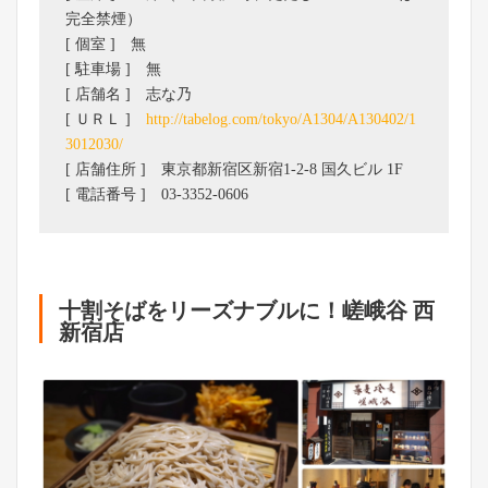
完全禁煙）
[ 個室 ] 無
[ 駐車場 ] 無
[ 店舗名 ] 志な乃
[ ＵＲＬ ]
http://tabelog.com/tokyo/A1304/A130402/1
3012030/
[ 店舗住所 ] 東京都新宿区新宿1-2-8 国久ビル 1F
[ 電話番号 ] 03-3352-0606
十割そばをリーズナブルに！嵯峨谷 西
新宿店