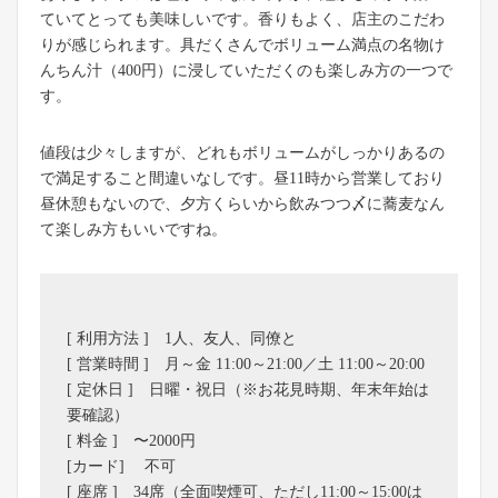
ていてとっても美味しいです。香りもよく、店主のこだわ
りが感じられます。具だくさんでボリューム満点の名物け
んちん汁（400円）に浸していただくのも楽しみ方の一つで
す。
値段は少々しますが、どれもボリュームがしっかりあるの
で満足すること間違いなしです。昼11時から営業しており
昼休憩もないので、夕方くらいから飲みつつ〆に蕎麦なん
て楽しみ方もいいですね。
[ 利用方法 ] 1人、友人、同僚と
[ 営業時間 ] 月～金 11:00～21:00／土 11:00～20:00
[ 定休日 ] 日曜・祝日（※お花見時期、年末年始は
要確認）
[ 料金 ] 〜2000円
[カード] 不可
[ 座席 ] 34席（全面喫煙可、ただし11:00～15:00は