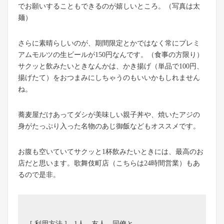
でお願いすることもできるのが嬉しいところ。（写真は太
麺）
さらに素晴らしいのが、期間限定とかではなく常にプレミ
アムモルツの生ビールが150円なんです。（食事の方限り）
サクッと飲みたいときなんかは、かき揚げ（単品で100円、
揚げたて）をおつまみにしちゃうのもいいかもしれません
ね。
蕎麦屋だけあってダシが美味しい親子丼や、焼いたアジの
身がたっぷり入った名物のあじ御飯などもオススメです。
お腹も空いていてサクッと1杯飲みたいときには、最高のお
店だと思います。歌舞伎町店（こちらは24時間営業）もあ
るので是非。
[ 利用方法 ] 1人、友人、同僚と