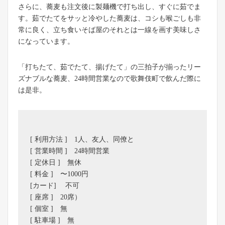
さらに、蕎麦も注文後に製麺機で打ち出し、すぐに茹でま
す。茹でたてをサッと冷やした蕎麦は、コシも喉ごしも非
常に良く、立ち食いそば屋のそれとは一線を画す美味しさ
になっています。
「打ちたて、茹でたて、揚げたて」の三拍子が揃ったリー
ズナブルな蕎麦、24時間営業なので歌舞伎町で飲んだ際に
は是非。
[ 利用方法 ] 1人、友人、同僚と
[ 営業時間 ] 24時間営業
[ 定休日 ] 無休
[ 料金 ] 〜1000円
[カード] 不可
[ 座席 ] 20席）
[ 個室 ] 無
[ 駐車場 ] 無