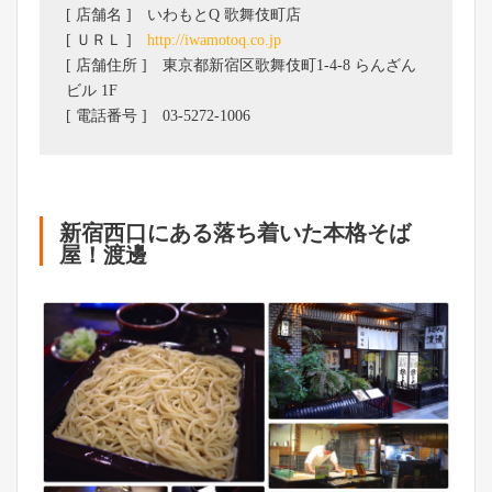
[ 店舗名 ] いわもとQ 歌舞伎町店
[ ＵＲＬ ]
http://iwamotoq.co.jp
[ 店舗住所 ] 東京都新宿区歌舞伎町1-4-8 らんざん
ビル 1F
[ 電話番号 ] 03-5272-1006
新宿西口にある落ち着いた本格そば
屋！渡邊