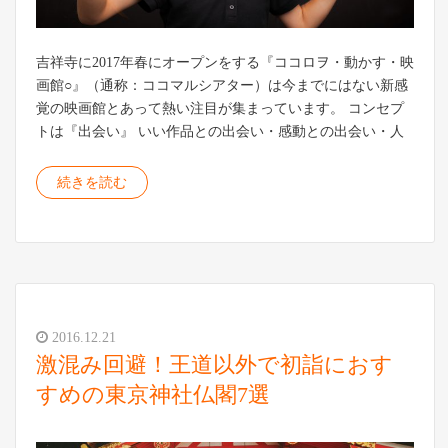
吉祥寺に2017年春にオープンをする『ココロヲ・動かす・映
画館○』（通称：ココマルシアター）は今までにはない新感
覚の映画館とあって熱い注目が集まっています。 コンセプ
トは『出会い』 いい作品との出会い・感動との出会い・人
続きを読む
2016.12.21
激混み回避！王道以外で初詣におす
すめの東京神社仏閣7選