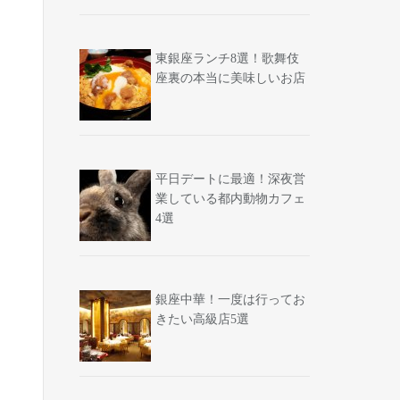
東銀座ランチ8選！歌舞伎
座裏の本当に美味しいお店
平日デートに最適！深夜営
業している都内動物カフェ
4選
銀座中華！一度は行ってお
きたい高級店5選