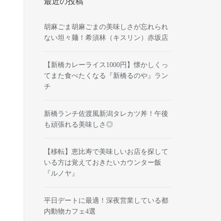
最近の投稿
胡麻ごま胡麻ごまの美味しさが忘れられ
ない坦々麺！希須林（キスリン）赤坂店
【新橋カレーライス1000円】懐かしくっ
てまた食べたくなる『新橋るのや』ラン
チ
新橋ランチ佐渡風新潟タレカツ丼！午後
も頑張れる美味しさ◎
【移転】恵比寿で美味しいお店を探して
いる方は覚えておきたいカウンター飯
『ルノヤ』
平日デートに最適！深夜営業している都
内動物カフェ4選