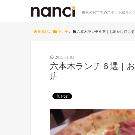
東京のおすすめスポット紹介メデ
HOME
/
ランチ
/
六本木ランチ６選｜お出かけ時に必
2015.01.03
六本木ランチ６選｜
店