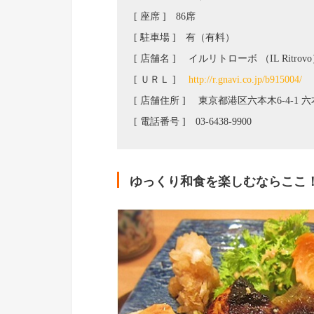
[ 座席 ] 86席
[ 駐車場 ] 有（有料）
[ 店舗名 ] イルリトローボ （IL Ritrov
[ ＵＲＬ ]
http://r.gnavi.co.jp/b915004/
[ 店舗住所 ] 東京都港区六本木6-4-1
[ 電話番号 ] 03-6438-9900
ゆっくり和食を楽しむならここ！