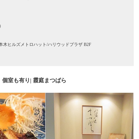
o）
 六本木ヒルズメトロハット/ハリウッドプラザ B2F
個室も有り| 霞庭まつばら