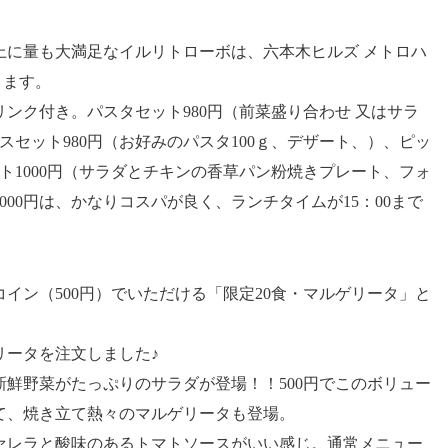
上に量も大満足なイルリトローボは、六本木ヒルズ メトロハ
ります。
ンク付き。パスタセット980円（前菜盛り合わせ 又はサラ
スセット980円（お好みのパスタ100ｇ、デザート、）、ピッ
ット1000円（サラダとチキンの香草パン粉焼きプレート、フォ
00円は、かなりコスパが良く、ランチタイムが15：00まで
イン（500円）でいただける「限定20食・マルゲリータ」と
。
リータを注文しました♪
鮮野菜がたっぷりのサラダが登場！！500円でこのボリュー
て、焼き立て熱々のマルゲリータも登場。
ァレラと酸味のあるトマトソースがいい感じ。通常メニュー