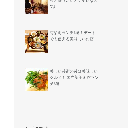
っと寄りたいオシャレな人
気店
有楽町ランチ6選！デート
でも使える美味しいお店
美しい芸術の後は美味しい
グルメ！|国立新美術館ラン
チ6選