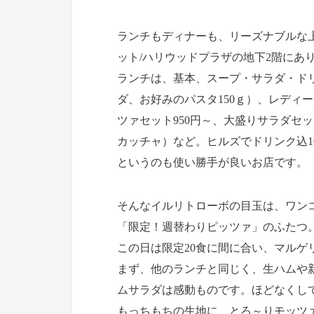
ランチもディナーも、リーズナブルな
ット/ハリウッドプラザの地下2階にあ
ランチは、基本、スープ・サラダ・ドリ
ダ、お好みのパスタ150ｇ）、レディー
ツァセット950円～、大盛りサラダセ
カッチャ）など。ヒルズでドリンク込10
というのも使い勝手が良いお店です。
そんなイルリトローボの目玉は、ワンコ
「限定！週替わりピッツァ」のふたつ
この日は限定20食に間に合い、マルゲ
まず、他のランチと同じく、生ハムや新
ムサラダは感動ものです。ほどなくし
もっちもちの生地に、とろ～りモッツ