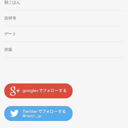
朝ごはん
吉祥寺
デート
赤坂