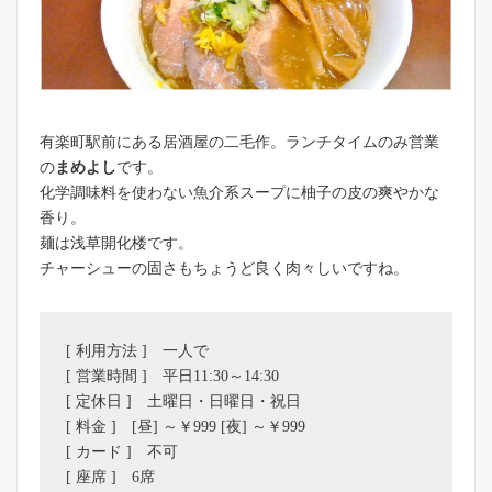
有楽町駅前にある居酒屋の二毛作。ランチタイムのみ営業
の
まめよし
です。
化学調味料を使わない魚介系スープに柚子の皮の爽やかな
香り。
麺は浅草開化楼です。
チャーシューの固さもちょうど良く肉々しいですね。
[ 利用方法 ] 一人で
[ 営業時間 ] 平日11:30～14:30
[ 定休日 ] 土曜日・日曜日・祝日
[ 料金 ] [昼] ～￥999 [夜] ～￥999
[ カード ] 不可
[ 座席 ] 6席