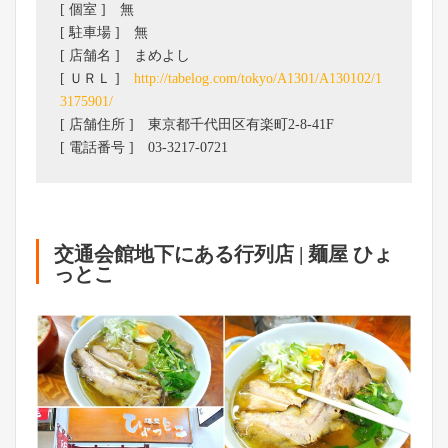
[ 個室 ] 無
[ 駐車場 ] 無
[ 店舗名 ] まめよし
[ ＵＲＬ ]
http://tabelog.com/tokyo/A1301/A130102/1
3175901/
[ 店舗住所 ] 東京都千代田区有楽町2-8-41F
[ 電話番号 ] 03-3217-0721
交通会館地下にある行列店 | 麺屋 ひょ
っとこ