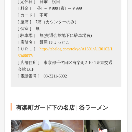
[ 定休日 ] 日曜 祝日
[ 料金 ] [昼] ～￥999 [夜] ～￥999
[ カード ] 不可
[ 座席 ] 7席（カウンターのみ）
[ 個室 ] 無
[ 駐車場 ] 無(交通会館地下に駐車場有)
[ 店舗名 ] 麺屋 ひょっとこ
[ ＵＲＬ ]
http://tabelog.com/tokyo/A1301/A130102/1
3046637/
[ 店舗住所 ] 東京都千代田区有楽町2-10-1東京交通
会館 B1F
[ 電話番号 ] 03-3211-6002
有楽町ガード下の名店 | 谷ラーメン