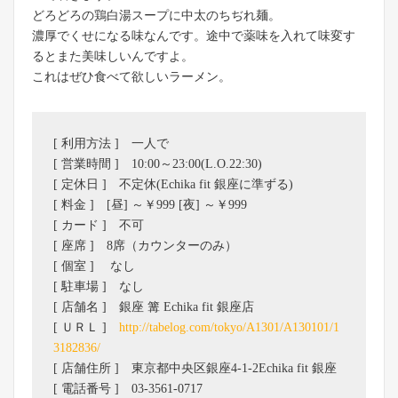
どろどろの鶏白湯スープに中太のちぢれ麺。
濃厚でくせになる味なんです。途中で薬味を入れて味変す
るとまた美味しいんですよ。
これはぜひ食べて欲しいラーメン。
[ 利用方法 ] 一人で
[ 営業時間 ] 10:00～23:00(L.O.22:30)
[ 定休日 ] 不定休(Echika fit 銀座に準ずる)
[ 料金 ] [昼] ～￥999 [夜] ～￥999
[ カード ] 不可
[ 座席 ] 8席（カウンターのみ）
[ 個室 ] なし
[ 駐車場 ] なし
[ 店舗名 ] 銀座 篝 Echika fit 銀座店
[ ＵＲＬ ]
http://tabelog.com/tokyo/A1301/A130101/1
3182836/
[ 店舗住所 ] 東京都中央区銀座4-1-2Echika fit 銀座
[ 電話番号 ] 03-3561-0717