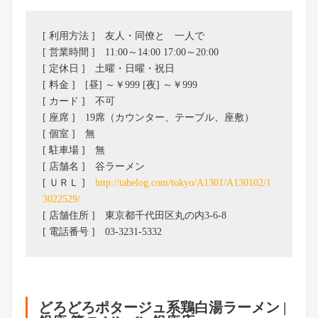
[ 利用方法 ] 友人・同僚と 一人で
[ 営業時間 ] 11:00～14:00 17:00～20:00
[ 定休日 ] 土曜・日曜・祝日
[ 料金 ] [昼] ～￥999 [夜] ～￥999
[ カード ] 不可
[ 座席 ] 19席（カウンター、テーブル、座敷）
[ 個室 ] 無
[ 駐車場 ] 無
[ 店舗名 ] 谷ラーメン
[ ＵＲＬ ]
http://tabelog.com/tokyo/A1301/A130102/1
3022529/
[ 店舗住所 ] 東京都千代田区丸の内3-6-8
[ 電話番号 ] 03-3231-5332
どろどろポタージュ系鶏白湯ラーメン |