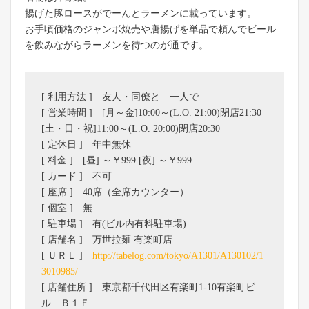
揚げた豚ロースがでーんとラーメンに載っています。
お手頃価格のジャンボ焼売や唐揚げを単品で頼んでビール
を飲みながらラーメンを待つのが通です。
[ 利用方法 ] 友人・同僚と 一人で
[ 営業時間 ] [月～金]10:00～(L.O. 21:00)閉店21:30
[土・日・祝]11:00～(L.O. 20:00)閉店20:30
[ 定休日 ] 年中無休
[ 料金 ] [昼] ～￥999 [夜] ～￥999
[ カード ] 不可
[ 座席 ] 40席（全席カウンター）
[ 個室 ] 無
[ 駐車場 ] 有(ビル内有料駐車場)
[ 店舗名 ] 万世拉麺 有楽町店
[ ＵＲＬ ]
http://tabelog.com/tokyo/A1301/A130102/1
3010985/
[ 店舗住所 ] 東京都千代田区有楽町1-10有楽町ビ
ル Ｂ１Ｆ