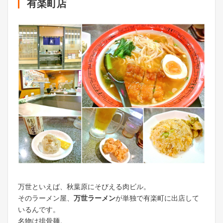
有楽町店
万世といえば、秋葉原にそびえる肉ビル。
そのラーメン屋、
万世ラーメン
が単独で有楽町に出店して
いるんです。
名物は排骨麺。