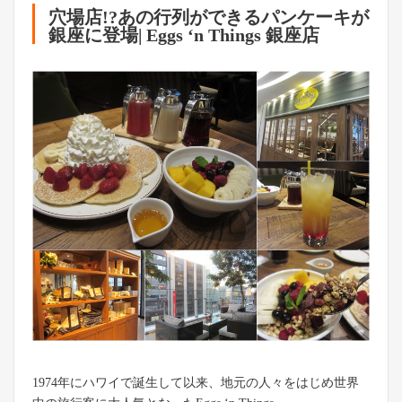
穴場店!?あの行列ができるパンケーキが
銀座に登場| Eggs ‘n Things 銀座店
1974年にハワイで誕生して以来、地元の人々をはじめ世界