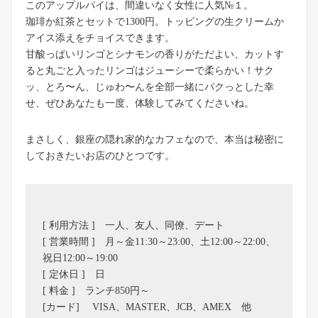
このアップルパイは、間違いなく女性に人気№１。
珈琲か紅茶とセットで1300円。トッピングの生クリームか
アイス添えをチョイスできます。
甘酸っぱいリンゴとシナモンの香りがただよい、カットす
ると丸ごと入ったリンゴはジューシーで柔らかい！サク
ッ、とろ〜ん、じゅわ〜んを全部一緒にパクっとした幸
せ、ぜひあなたも一度、体験してみてくださいね。
まさしく、銀座の隠れ家的なカフェなので、本当は秘密に
しておきたいお店のひとつです。
[ 利用方法 ] 一人、友人、同僚、デート
[ 営業時間 ] 月～金11:30～23:00、土12:00～22:00、
祝日12:00～19:00
[ 定休日 ] 日
[ 料金 ] ランチ850円～
[カード] VISA、MASTER、JCB、AMEX 他