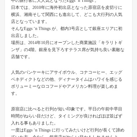
中の旅行客に大人気となったEggs ‘n Things 。
日本では、2010年に海外初出店となった原宿店を皮切りに
横浜、湘南そして関西にも進出して、どこも大行列の人気
店となっています。
そんなEggs ‘n Things が、都内3号店として銀座エリアに初
出店しました。
場所は、2014年10月にオープンした商業施設「キラリトギ
ンザ」の4階。銀座を見下ろすテラス席が気持ち良い素敵な
店舗です。
人気のパンケーキにアサイボウル、コナコーヒー、エッグ
ベネディクトなどの他、ディナータイムはハワイを感じる
ボリューミーなロコフードやアメリカン料理が楽しめま
す。
原宿店に比べると行列が短い印象です。平日の午前中早目
時間がねらい目だけど、タイミングが良ければほぼ並ばず
入れる事もありました。
一度はEggs ‘n Things に行ってみたいけど行列が長くて諦め