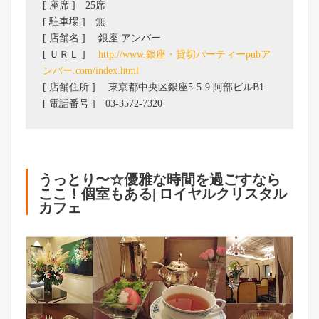
[ 座席 ] 25席
[ 駐車場 ] 無
[ 店舗名 ] 銀座 アンバー
[ ＵＲＬ ]
http://www.銀座・貸切パーティーpubア
ンバー.com/index.html
[ 店舗住所 ] 東京都中央区銀座5-5-9 阿部ビルB1
[ 電話番号 ] 03-3572-7320
うっとり〜☆優雅な時間を過ごすなら
ここ！個室もある| ロイヤルクリスタル
カフェ