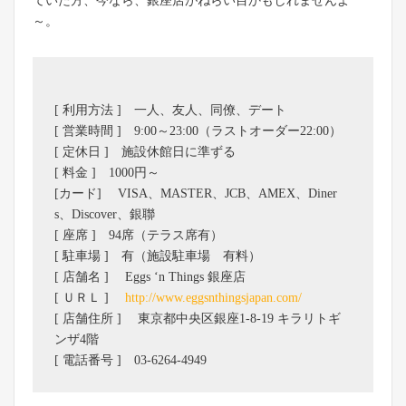
ていた方、今なら、銀座店がねらい目かもしれませんよ
～。
[ 利用方法 ] 一人、友人、同僚、デート
[ 営業時間 ] 9:00～23:00（ラストオーダー22:00）
[ 定休日 ] 施設休館日に準ずる
[ 料金 ] 1000円～
[カード] VISA、MASTER、JCB、AMEX、Diner
s、Discover、銀聯
[ 座席 ] 94席（テラス席有）
[ 駐車場 ] 有（施設駐車場 有料）
[ 店舗名 ] Eggs ‘n Things 銀座店
[ ＵＲＬ ]
http://www.eggsnthingsjapan.com/
[ 店舗住所 ] 東京都中央区銀座1-8-19 キラリトギ
ンザ4階
[ 電話番号 ] 03-6264-4949