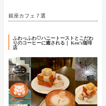
銀座カフェ７選
ふわっふわ♡ハニートーストとこだわ
りのコーヒーに癒される｜ Ken’s珈琲
店