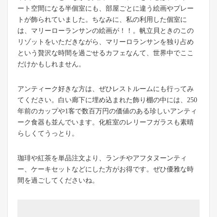
ート空間になる半個室にも、部屋ごとに違う絵画やプレー
トが飾られていました。ちなみに、私の利用した個室に
は、マリーローランサンの絵画が！！。帆立貝ときのこの
リゾットをいただきながら、マリーロランサンを独り占め
という贅沢な時間を過ごせるカフェなんて、世界中でここ
だけかもしれません。
アンティーク好きな方は、ぜひレストルームにも行ってみ
てください。白い廊下に埋め込まれた飾り棚の中には、250
年前のカップや1客で数百万円の価値のある珍しいアンティ
ーク食器も並んでいます。化粧室のレリーフガラスも素晴
らしくてうっとり。
珈琲や紅茶を単品注文より、ランチやアフタヌーンティ
ー、ケーキセットなどにした方がお得です。ぜひ優雅な時
間を過ごしてくださいね。