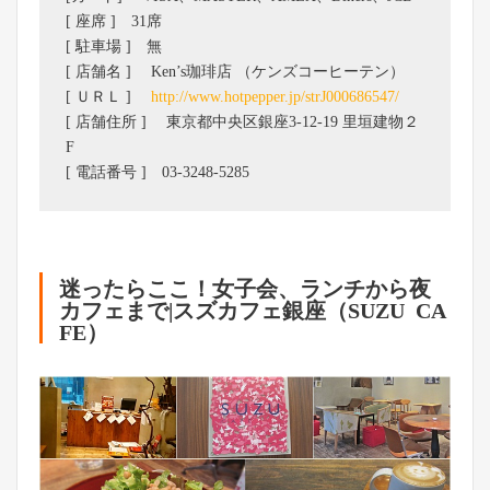
[ 座席 ] 31席
[ 駐車場 ] 無
[ 店舗名 ] Ken’s珈琲店 （ケンズコーヒーテン）
[ ＵＲＬ ]
http://www.hotpepper.jp/strJ000686547/
[ 店舗住所 ] 東京都中央区銀座3-12-19 里垣建物２
F
[ 電話番号 ] 03-3248-5285
迷ったらここ！女子会、ランチから夜
カフェまで|スズカフェ銀座（SUZU CA
FE）