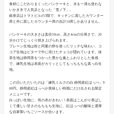
食材にこだわりまくったパンケーキと、水を一滴も使わな
いかき氷で人気店となった「雪ノ下」。
銀座店はトマトビルの3階で、キッチンに面したカウンター
席と外に面したカウンター席の合計14席しかありません。
パンケーキの大きさは直径10cm、高さ4cmの分厚さで、20
分かけてじっくり焼き上げられます。
プレーン生地は粉と同量の卵を使ったリッチな味わい、コ
コア生地はビターで中に溶けたチョコが隠れています。抹
茶生地は静岡茶をつかった豊かな薫とふわりとした食感
で、練乳生地は表面がカリッとしてもっちもちな真っ白生
地。
この日いただいたのは「練乳ミルクの白 静岡産紅ほっぺ」9
00円。静岡産紅ほっぺが美味しい時期にだけ出される限定
メニューです。
白っぽい生地に、苺の赤がきれい！表面はこんがり香ばし
くて優しい甘さのもちもち生地に、紅ほっぺの酸味と濃厚
な自家製いちごソースが合います。