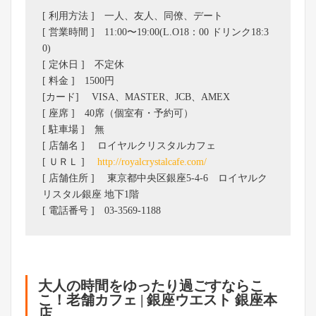
[ 利用方法 ] 一人、友人、同僚、デート
[ 営業時間 ] 11:00〜19:00(L.O18：00 ドリンク18:3
0)
[ 定休日 ] 不定休
[ 料金 ] 1500円
[カード] VISA、MASTER、JCB、AMEX
[ 座席 ] 40席（個室有・予約可）
[ 駐車場 ] 無
[ 店舗名 ] ロイヤルクリスタルカフェ
[ ＵＲＬ ]
http://royalcrystalcafe.com/
[ 店舗住所 ] 東京都中央区銀座5-4-6 ロイヤルク
リスタル銀座 地下1階
[ 電話番号 ] 03-3569-1188
大人の時間をゆったり過ごすならこ
こ！老舗カフェ | 銀座ウエスト 銀座本
店