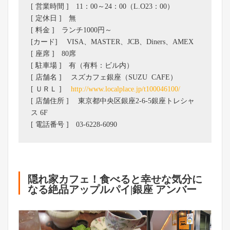
[ 営業時間 ] 11：00～24：00（L.O23：00）
[ 定休日 ] 無
[ 料金 ] ランチ1000円～
[カード] VISA、MASTER、JCB、Diners、AMEX
[ 座席 ] 80席
[ 駐車場 ] 有（有料：ビル内）
[ 店舗名 ] スズカフェ銀座（SUZU CAFE）
[ ＵＲＬ ]
http://www.localplace.jp/t100046100/
[ 店舗住所 ] 東京都中央区銀座2-6-5銀座トレシャ
ス 6F
[ 電話番号 ] 03-6228-6090
隠れ家カフェ！食べると幸せな気分に
なる絶品アップルパイ|銀座 アンバー