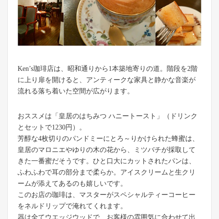
Ken’s珈琲店は、昭和通りから1本築地寄りの道。階段を2階
に上り扉を開けると、アンティークな家具と静かな音楽が
流れる落ち着いた空間が広がります。
おススメは「皇居のはちみつ ハニートースト」（ドリンク
とセットで1230円）。
芳醇な4枚切りのパンドミーにとろ～りかけられた蜂蜜は、
皇居のマロニエやゆりの木の花から、ミツバチが採取して
きた一番蜜だそうです。ひと口大にカットされたパンは、
ふわふわで耳の部分まで柔らか。アイスクリームと生クリ
ームが添えてあるのも嬉しいです。
このお店の珈琲は、マスターがスペシャルティーコーヒー
をネルドリップで淹れてくれます。
器は全てウエッジウッドで、お客様の雰囲気に合わせて出