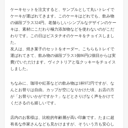
ケーキセットを注文すると、サンプルとして丸いトレイで
ケーキが運ばれてきます。このケーキはどれでも、飲み物
の値段プラス324円。老舗らしいシンプルなデザインのケー
キは、素材にこだわり極力添加物などを使わないのがこだ
わりです。この日はピスタチオのケーキをチョイスしまし
た。
友人は、焼き菓子のセットをオーダー。こちらもトレイで
運ばれてきて、飲み物の値段プラス1個86円(2個目からは実
費)でいただけます。ヴィクトリアと塩クッキーをチョイス
しました。
ちなみに、珈琲や紅茶などの飲み物は1杯972円ですが、な
んとお替りは自由。カップが空になりかけた頃、お店の方
が「お替りいかがですか？」などとさりげなく声をかけて
くださるのも嬉しいです。
店内のお客様は、比較的年齢層が高い印象です。たまに超
有名な作家さんなども見かけますが、そういう方も安心し