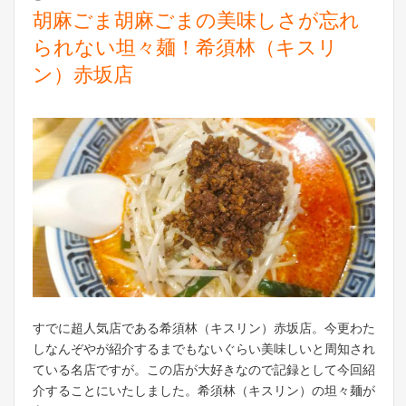
胡麻ごま胡麻ごまの美味しさが忘れ
られない坦々麺！希須林（キスリ
ン）赤坂店
すでに超人気店である希須林（キスリン）赤坂店。今更わた
しなんぞやが紹介するまでもないぐらい美味しいと周知され
ている名店ですが。この店が大好きなので記録として今回紹
介することにいたしました。希須林（キスリン）の坦々麺が