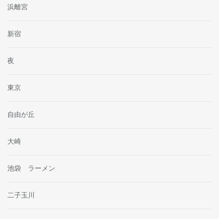
浜離宮
新宿
夜
東京
自由が丘
大崎
池袋 ラーメン
二子玉川