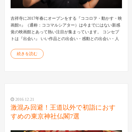
吉祥寺に2017年春にオープンをする『ココロヲ・動かす・映
画館○』（通称：ココマルシアター）は今までにはない新感
覚の映画館とあって熱い注目が集まっています。 コンセプ
トは『出会い』 いい作品との出会い・感動との出会い・人
続きを読む
2016.12.21
激混み回避！王道以外で初詣におす
すめの東京神社仏閣7選