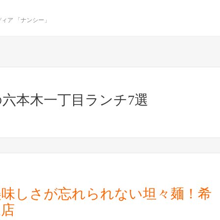
ィア 「ナンシー」
六本木一丁目ランチ7選
美味しさが忘れられない坦々麺！希
坂店