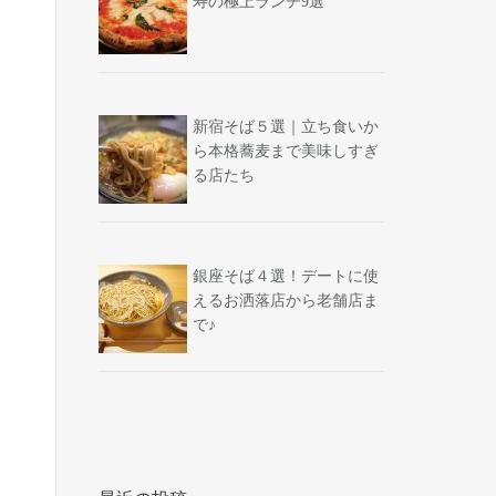
寿の極上ランチ9選
新宿そば５選｜立ち食いか
ら本格蕎麦まで美味しすぎ
る店たち
銀座そば４選！デートに使
えるお洒落店から老舗店ま
で♪