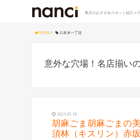
東京のおすすめスポット紹介メデ
HOME
/
六本木一丁目
意外な穴場！名店揃いの
2023.05.18
胡麻ごま胡麻ごまの
須林（キスリン）赤