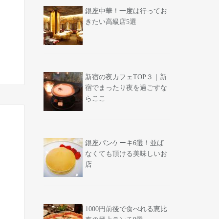
銀座中華！一度は行ってお
きたい高級店5選
新宿の夜カフェTOP３｜新
宿でまったり夜を過ごすな
らここ
銀座パンケーキ6選！並ば
なくても頂ける美味しいお
店
1000円前後で食べれる恵比