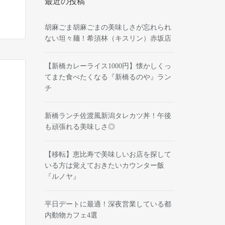
最近の投稿
胡麻ごま胡麻ごまの美味しさが忘れられ
ない坦々麺！希須林（キスリン）赤坂店
【新橋カレーライス1000円】懐かしくっ
てまた食べたくなる『新橋るのや』ラン
チ
新橋ランチ佐渡風新潟タレカツ丼！午後
も頑張れる美味しさ◎
【移転】恵比寿で美味しいお店を探して
いる方は覚えておきたいカウンター飯
『ルノヤ』
平日デートに最適！深夜営業している都
内動物カフェ4選