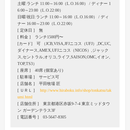
土曜:ランチ 11:00～16:00（L.O.16:00） / ディナー 1
6:00～23:00（L.O.22:00）
日曜/祝日:ランチ 11:00～16:00（L.O.16:00） / ディ
ナー 16:00～23:00（L.O.22:00）
[ 定休日 ] 無
[ 料金 ] ランチ1500円〜
[カード] 可 （JCB,VISA,JFJニコス（UFJ）,DC,UC,
ダイナース,AMEX,UFJニコス（NICOS）,ジャック
ス,セントラル,オリコ,ライフ,SAISON,OMC,イオン,
TOP,TS3）
[ 座席 ] 40席 (個室あり)
[ 駐車場 ] サービス可
[ 店舗名 ] 平田牧場 匠
[ ＵＲＬ ]
http://www.hiraboku.info/shop/tonkatsu/tak
umi.html
[ 店舗住所 ] 東京都港区赤坂9-7-4 東京ミッドタウ
ン ガーデンテラス3F
[ 電話番号 ] 03-5647-8305