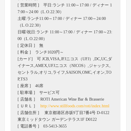
[ 営業時間 ] 平日:ランチ 11:00～17:00 / ディナー 1
7:00～24:00（L.O.22:30）
土曜:ランチ11:00～17:00 / ディナー 17:00～24:00
（L.O.22:30）
日曜/祝日:ランチ 11:00～17:00 / ディナー 17:00～23:
00（L.O.22:00）
[ 定休日 ] 無
[ 料金 ] ランチ1020円～
[カード] 可 JCB,VISA,JFJニコス（UFJ）,DC,UC,ダ
イナース,AMEX,UFJニコス（NICOS）,ジャックス,
セントラル,オリコ,ライフ,SAISON,OMC,イオン,TO
P,TS3
[ 座席 ] 46席
[ 駐車場 ] サービス可
[ 店舗名 ] ROTI American Wine Bar & Brasserie
[ ＵＲＬ ]
http://www.stillfoods.com/roti/index.html
[ 店舗住所 ] 東京都港区赤坂9丁目7番4号 D-0122
東京ミッドタウン ガーデンテラス1F D0122
[ 電話番号 ] 03-5413-3655