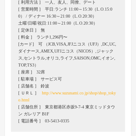
[ 利用方法 ] 一人、友人、同僚、デート
[ 営業時間 ] 平日:ランチ 11:00～15:30（L.O.15:0
0） / ディナー 16:30～21:00（L.O.20:30）
土曜/日曜/祝日:11:00～21:00（L.O.20:30）
[ 定休日 ] 無
[ 料金 ] ランチ1,296円〜
[カード] 可 （JCB,VISA,JFJニコス（UFJ）,DC,UC,
ダイナース,AMEX,UFJニコス（NICOS）,ジャック
ス,セントラル,オリコ,ライフ,SAISON,OMC,イオン,
TOP,TS3）
[ 座席 ] 32席
[ 駐車場 ] サービス可
[ 店舗名 ] 鈴波
[ ＵＲＬ ]
http://www.suzunami.co.jp/shop/shop_toky
o.html
[ 店舗住所 ] 東京都港区赤坂9-7-4 東京ミッドタウ
ン ガレリア B1F
[ 電話番号 ] 03-5413-0335