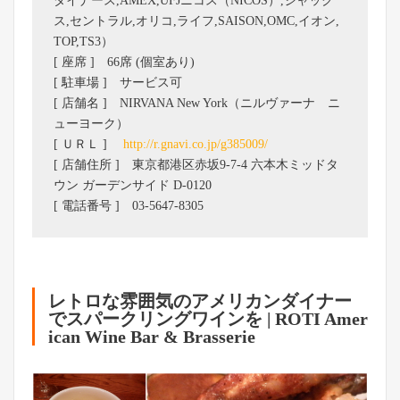
ダイナース,AMEX,UFJニコス（NICOS）,ジャック
ス,セントラル,オリコ,ライフ,SAISON,OMC,イオン,
TOP,TS3）
[ 座席 ] 66席 (個室あり)
[ 駐車場 ] サービス可
[ 店舗名 ] NIRVANA New York（ニルヴァーナ ニ
ューヨーク）
[ ＵＲＬ ]
http://r.gnavi.co.jp/g385009/
[ 店舗住所 ] 東京都港区赤坂9-7-4 六本木ミッドタ
ウン ガーデンサイド D-0120
[ 電話番号 ] 03-5647-8305
レトロな雰囲気のアメリカンダイナー
でスパークリングワインを | ROTI Amer
ican Wine Bar & Brasserie