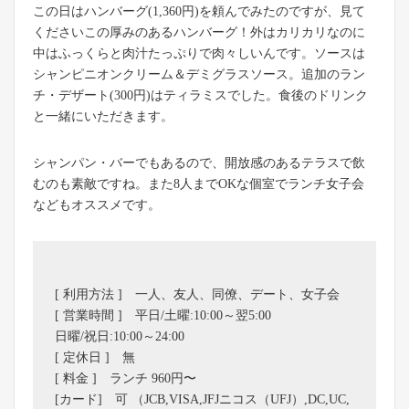
この日はハンバーグ(1,360円)を頼んでみたのですが、見て
くださいこの厚みのあるハンバーグ！外はカリカリなのに
中はふっくらと肉汁たっぷりで肉々しいんです。ソースは
シャンピニオンクリーム＆デミグラスソース。追加のラン
チ・デザート(300円)はティラミスでした。食後のドリンク
と一緒にいただきます。
シャンパン・バーでもあるので、開放感のあるテラスで飲
むのも素敵ですね。また8人までOKな個室でランチ女子会
などもオススメです。
[ 利用方法 ] 一人、友人、同僚、デート、女子会
[ 営業時間 ] 平日/土曜:10:00～翌5:00
日曜/祝日:10:00～24:00
[ 定休日 ] 無
[ 料金 ] ランチ 960円〜
[カード] 可 （JCB,VISA,JFJニコス（UFJ）,DC,UC,