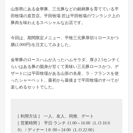
山形県にある金華豚、三元豚などの銘柄豚を育てている平
田牧場の直営店。平田牧場 匠は平田牧場のワンランク上の
豚肉を味わえるスペシャルなお店です。
今回は、期間限定メニュー、平牧三元豚厚切りロースかつ
膳(2,000円)を注文してみました。
金華豚のロースハムが入ったハムサラダ。厚さ2.5センチく
らいはある豚の脂身が甘くて美味い三元豚ロースかつ。デ
ザートには平田牧場がある山形の名産、ラ・フランスを使
ったシャーベット。最初から最後まで平田牧場のすべてが
楽しめるセットでした。
[ 利用方法 ] 一人、友人、同僚、デート
[ 営業時間 ] 平日:ランチ 11:00～16:00（L.O.16:0
0） / ディナー 1６:00～24:00（L.O.22:00）