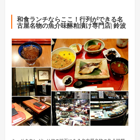
和食ランチならここ！行列ができる名
古屋名物の魚介味醂粕漬け専門店| 鈴波