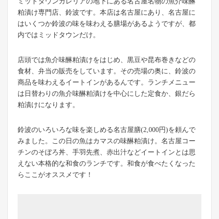
ミッドタウンガレリアの地下にある名古屋名物の魚介味醂
粕漬け専門店、鈴波です。本店は名古屋にあり、名古屋に
はいくつか鈴波の味を味わえる膳場があるようですが、都
内ではミッドタウンだけ。
店頭では魚介味醂粕漬けをはじめ、黒豆や昆布巻きなどの
食材、弁当の販売をしています。その売場の奥に、鈴波の
商品を味わえるイートインがあるんです。ランチメニュー
は日替わりの魚介味醂粕漬けを中心にした定食か、銀だら
粕漬けになります。
鈴波のいろいろな味を楽しめる名古屋膳(2,000円)を頼んで
みました。この日の魚はカマスの味醂粕漬け。名古屋コー
チンのそぼろ丼、手羽先煮、赤出汁などイートインとは思
えない本格的な和食のランチです。和食が食べたくなった
らここがオススメです！