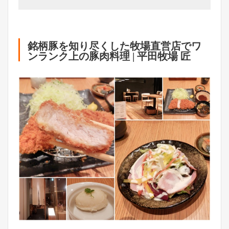
銘柄豚を知り尽くした牧場直営店でワ
ンランク上の豚肉料理 | 平田牧場 匠