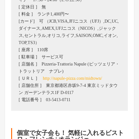
[ 定休日 ] 無
[ 料金 ] ランチ1,400円〜
[カード] 可 （JCB,VISA,JFJニコス（UFJ）,DC,UC,
ダイナース,AMEX,UFJニコス（NICOS）,ジャック
ス,セントラル,オリコ,ライフ,SAISON,OMC,イオン,
TOP,TS3）
[ 座席 ] 110席
[ 駐車場 ] サービス可
[ 店舗名 ] Pizzeria-Trattoria Napule (ピッツェリア・
トラットリア ナプレ)
[ ＵＲＬ ]
http://napule-pizza.com/midtown/
[ 店舗住所 ] 東京都港区赤坂9-7-4 東京ミッドタウ
ン ガーデンテラス1F D-0117
[ 電話番号 ] 03-5413-0711
個室で女子会も！ 気軽に入れるビスト
ロ・フレンチ | オランジェ