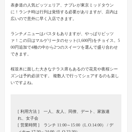
表参道の人気ピッツェリア、ナプレが東京ミッドタウン
に！ランチ時は行列は覚悟する必要がありますが、店内は
広いので意外に早く入店できます。
ランチメニューはパスタもありますが、やっぱりピッツ
ァ！この日はマルゲリータのセット(1,600円)をチョイス。5
00円追加で4種の中から2つのスイーツを選んで盛り合わせ
できます。
桜並木に面した大きなテラス席もあるので花見や夜桜シー
ズンは予約必須です。 複数人で行ってシェアするのも楽し
いですよね。
[ 利用方法 ] 一人、友人、同僚、デート、家族連
れ、女子会
[ 営業時間 ] ランチ 11:00～15:00（L.O.14:00） / デ
ィナー 17:30～24:00（L.O.22:30）