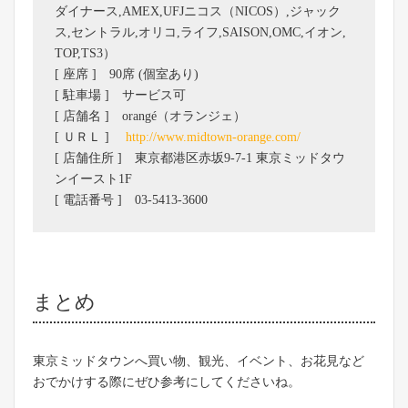
ダイナース,AMEX,UFJニコス（NICOS）,ジャック
ス,セントラル,オリコ,ライフ,SAISON,OMC,イオン,
TOP,TS3）
[ 座席 ] 90席 (個室あり)
[ 駐車場 ] サービス可
[ 店舗名 ] orangé（オランジェ）
[ ＵＲＬ ]
http://www.midtown-orange.com/
[ 店舗住所 ] 東京都港区赤坂9-7-1 東京ミッドタウ
ンイースト1F
[ 電話番号 ] 03-5413-3600
まとめ
東京ミッドタウンへ買い物、観光、イベント、お花見など
おでかけする際にぜひ参考にしてくださいね。