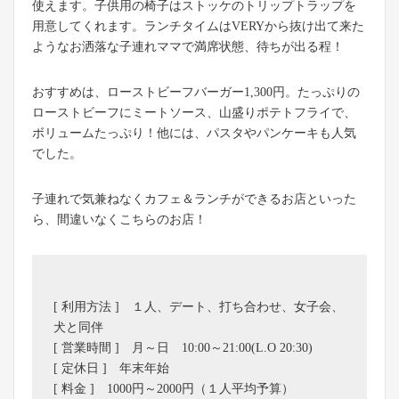
使えます。子供用の椅子はストッケのトリップトラップを
用意してくれます。ランチタイムはVERYから抜け出て来た
ようなお洒落な子連れママで満席状態、待ちが出る程！
おすすめは、ローストビーフバーガー1,300円。たっぷりの
ローストビーフにミートソース、山盛りポテトフライで、
ボリュームたっぷり！他には、パスタやパンケーキも人気
でした。
子連れで気兼ねなくカフェ＆ランチができるお店といった
ら、間違いなくこちらのお店！
[ 利用方法 ] １人、デート、打ち合わせ、女子会、
犬と同伴
[ 営業時間 ] 月～日 10:00～21:00(L.O 20:30)
[ 定休日 ] 年末年始
[ 料金 ] 1000円～2000円（１人平均予算）