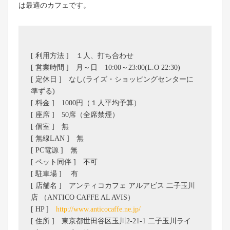
は最適のカフェです。
[ 利用方法 ] １人、打ち合わせ
[ 営業時間 ] 月～日 10:00～23:00(L.O 22:30)
[ 定休日 ] なし(ライズ・ショッピングセンターに
準ずる)
[ 料金 ] 1000円（１人平均予算）
[ 座席 ] 50席（全席禁煙）
[ 個室 ] 無
[ 無線LAN ] 無
[ PC電源 ] 無
[ ペット同伴 ] 不可
[ 駐車場 ] 有
[ 店舗名 ] アンティコカフェ アルアビス 二子玉川
店 （ANTICO CAFFE AL AVIS）
[ HP ]
http://www.anticocaffe.ne.jp/
[ 住所 ] 東京都世田谷区玉川2-21-1 二子玉川ライ