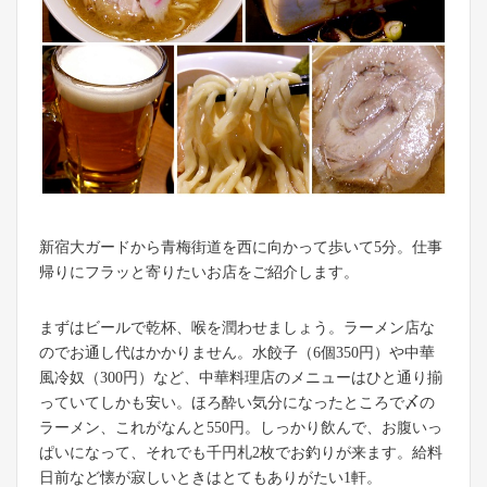
新宿大ガードから青梅街道を西に向かって歩いて5分。仕事
帰りにフラッと寄りたいお店をご紹介します。
まずはビールで乾杯、喉を潤わせましょう。ラーメン店な
のでお通し代はかかりません。水餃子（6個350円）や中華
風冷奴（300円）など、中華料理店のメニューはひと通り揃
っていてしかも安い。ほろ酔い気分になったところで〆の
ラーメン、これがなんと550円。しっかり飲んで、お腹いっ
ぱいになって、それでも千円札2枚でお釣りが来ます。給料
日前など懐が寂しいときはとてもありがたい1軒。