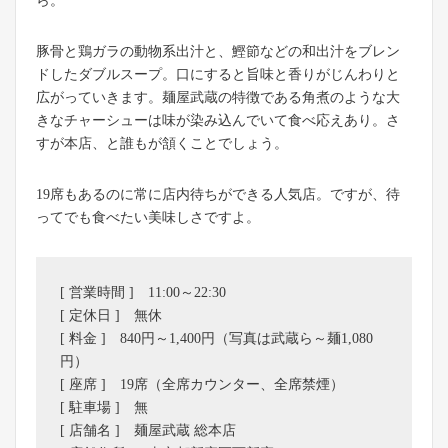
ら。
豚骨と鶏ガラの動物系出汁と、鰹節などの和出汁をブレン
ドしたダブルスープ。口にすると旨味と香りがじんわりと
広がっていきます。麺屋武蔵の特徴である角煮のような大
きなチャーシューは味が染み込んでいて食べ応えあり。さ
すが本店、と誰もが頷くことでしょう。
19席もあるのに常に店内待ちができる人気店。ですが、待
ってでも食べたい美味しさですよ。
[ 営業時間 ] 11:00～22:30
[ 定休日 ] 無休
[ 料金 ] 840円～1,400円（写真は武蔵ら～麺1,080
円）
[ 座席 ] 19席（全席カウンター、全席禁煙）
[ 駐車場 ] 無
[ 店舗名 ] 麺屋武蔵 総本店