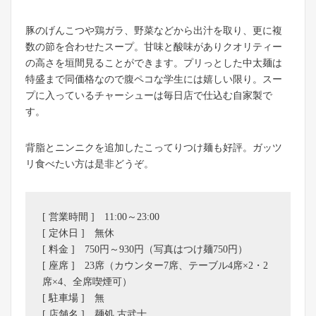
豚のげんこつや鶏ガラ、野菜などから出汁を取り、更に複
数の節を合わせたスープ。甘味と酸味がありクオリティー
の高さを垣間見ることができます。プリっとした中太麺は
特盛まで同価格なので腹ペコな学生には嬉しい限り。スー
プに入っているチャーシューは毎日店で仕込む自家製で
す。
背脂とニンニクを追加したこってりつけ麺も好評。ガッツ
リ食べたい方は是非どうぞ。
[ 営業時間 ] 11:00～23:00
[ 定休日 ] 無休
[ 料金 ] 750円～930円（写真はつけ麺750円）
[ 座席 ] 23席（カウンター7席、テーブル4席×2・2
席×4、全席喫煙可）
[ 駐車場 ] 無
[ 店舗名 ] 麺処 古武士