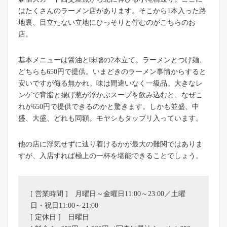
はたくさんのラーメン店があります。そこから1本入った路
地裏、目立たない立地にひっそりと佇むのがこちらのお
店。
基本メニューは醤油と味噌の2本立て。ラーメンとつけ麺、
どちらも650円で提供。いまどきのラーメン事情からすると
安いですが侮る無かれ。味は間違いなく一級品。大きなレ
ンゲで背脂と揚げ葱が浮かぶスープを飲み込むと、なぜこ
れが650円で提供できるのかと驚きます。しかも並盛、中
盛、大盛、どれも同額。モヤシもタップリ入っています。
他の店に浮気せずに辿り着けるかが最大の難関ではありま
すが、入店すれば極上の一杯を堪能できることでしょう。
[ 営業時間 ] 月曜日～金曜日11:00～23:00／土曜
日・祝日11:00～21:00
[ 定休日 ] 日曜日