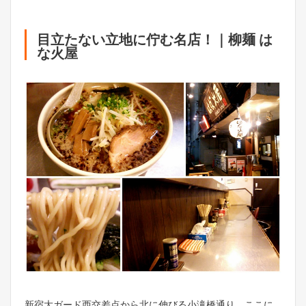
目立たない立地に佇む名店！｜柳麺 は
な火屋
新宿大ガード西交差点から北に伸びる小滝橋通り。ここに