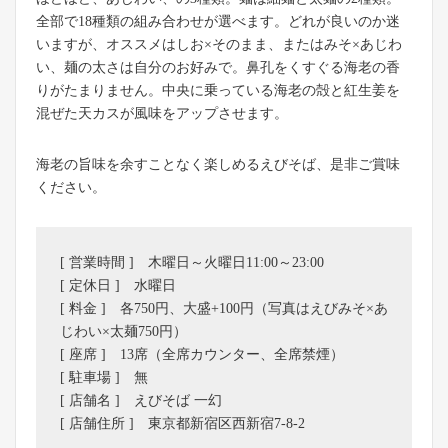
全部で18種類の組み合わせが選べます。どれが良いのか迷
いますが、オススメはしお×そのまま、またはみそ×あじわ
い、麺の太さは自分のお好みで。鼻孔をくすぐる海老の香
りがたまりません。中央に乗っている海老の殻と紅生姜を
混ぜた天カスが風味をアップさせます。
海老の旨味を余すことなく楽しめるえびそば、是非ご賞味
ください。
[ 営業時間 ] 木曜日～火曜日11:00～23:00
[ 定休日 ] 水曜日
[ 料金 ] 各750円、大盛+100円（写真はえびみそ×あ
じわい×太麺750円）
[ 座席 ] 13席（全席カウンター、全席禁煙）
[ 駐車場 ] 無
[ 店舗名 ] えびそば 一幻
[ 店舗住所 ] 東京都新宿区西新宿7-8-2