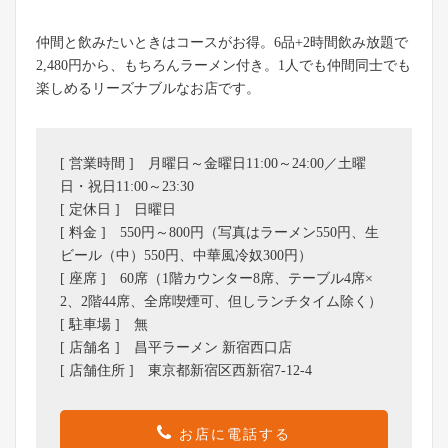
仲間と飲みたいときはコースがお得。6品+2時間飲み放題で
2,480円から、もちろんラーメン付き。1人でも仲間同士でも
楽しめるリーズナブルなお店です。
[ 営業時間 ] 月曜日～金曜日11:00～24:00／土曜
日・祝日11:00～23:30
[ 定休日 ] 日曜日
[ 料金 ] 550円～800円（写真はラーメン550円、生
ビール（中）550円、中華風冷奴300円）
[ 座席 ] 60席（1階カウンター8席、テーブル4席×
2、2階44席、全席喫煙可、但しランチタイム除く）
[ 駐車場 ] 無
[ 店舗名 ] 昌平ラーメン 新宿西口店
[ 店舗住所 ] 東京都新宿区西新宿7-12-4
お店に電話する