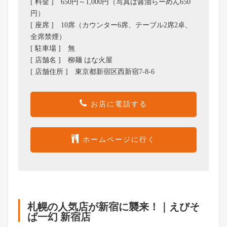
[ 料金 ] 650円～1,000円（写真は醤油らーめん650
円）
[ 座席 ] 10席（カウンター6席、テーブル2席2卓、
全席禁煙）
[ 駐車場 ] 無
[ 店舗名 ] 柳麺 はな火屋
[ 店舗住所 ] 東京都新宿区西新宿7-8-6
お店に電話する
ホームページに行く
札幌の人気店が新宿に襲来！｜えびそ
ば一幻 新宿店