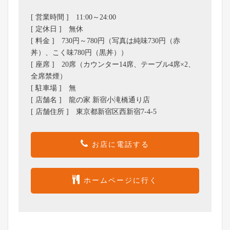
[ 営業時間 ] 11:00～24:00
[ 定休日 ] 無休
[ 料金 ] 730円～780円（写真は純味730円（赤
丼）、こく味780円（黒丼））
[ 座席 ] 20席（カウンター14席、テーブル4席×2、
全席禁煙）
[ 駐車場 ] 無
[ 店舗名 ] 龍の家 新宿小滝橋通り店
[ 店舗住所 ] 東京都新宿区西新宿7-4-5
お店に電話する
ホームページに行く