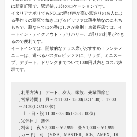
は新富町駅で、駅近徒歩1分のロケーションです。
イタリアナポリでもNO.1の呼び声が高い窯造りの名人によ
る手作りの薪窯で焼き上げるピッツァは薄生地なのにもち
もちで、薪ならではの香ばしさが格別！東銀座店では、イ
ートイン・テイクアウト・デリバリー、3通りの利用ができ
るので便利です。
イートインでは、開放的なテラス席がおすすめ！ランチメ
ニューは、選べるパスタorピッツァに、サラダ、ミニスー
プ、デザート、ドリンクまでついて1000円以内とコスパ抜
群です。
[ 利用方法 ] デート、友人、家族、先輩同僚と
[ 営業時間 ] 月～金11:00～15:00(LO14:30) 、17:00
～23:30(LO23:00位)
土・日・祝 11:00～23:30(LO23：00位)
[ 定休日 ] 無休
[ 料金 ] 夜￥2,000～￥2,999 昼￥1,000～￥1,999
[ カード] 可 （VISA、MASTER、JCB、AMEX、Di