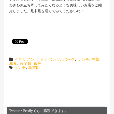
わざわざ立ち寄ってみたくなるような美味しいお店をご紹
介しました。是非足を運んでみてくださいね！
イタリアン
,
とんかつ
,
ハンバーグ
,
ランチ
,
中華
,
和食
,
有楽町
,
銀座
ランチ
,
新富町
Twitter・Feedlyでもご購読できます。