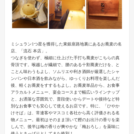
ミシュラン1つ星を獲得した東銀座路地裏にあるお蕎麦の名
店、「流石 本店」。
つなぎを使わず、極細に仕上げた手打ち蕎麦がこちらの真
骨頂です。喉越しが繊細で、腰のある十割蕎麦だけを、と
ことん味わうもよし、ソムリエや利き酒師が厳選したシャ
ンパンや日本酒を飲みながら、ゆっくりお料理を楽しんだ
後、軽くお蕎麦をすするもよし。お蕎麦単品から、お食事
アラカルトメニュー、宴会コースまで幅広いラインナップ
と、お洒落な雰囲気で、普段使いからデートや接待など特
別なお食事でも安心して使えるお店です。特に、「ひやか
けそば」は、常連客やマスコミ各社から高く評価される名
物メニュー。最初はそのまま頂いて鰹のお出汁の香りを楽
しんで。後半は梅の香りが爽やかな「梅おろし」を薬味に
使うとさっぱりとしてまた格別！