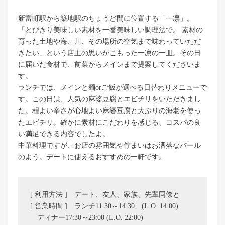
新富町駅から築地駅のちょうど間に位置する「一凛」。
「とびきり美味しい素材を一番美味しい調理法で。 素材の
育った土地や海、川、その場所の空気まで味わっていただ
きたい」という店主の思いがこもった一凛の一皿。その日
に届いた食材で、前菜からメインまで提案してくださいま
す。
ランチでは、メインと麺orご飯が選べる日替わりメニューで
す。この日は、人気の麻婆豆腐とエビチリをいただきまし
た。程よい辛さが心地よい麻婆豆腐と大ぶりの海老を使っ
たエビチリ。確かに素材にこだわりを感じる、コスパの良
い満足できる内容でしたよ。
中華料理ですが、お店の雰囲気や佇まいはお洒落なバール
のよう。デートに使えるおすすめの一軒です。
[ 利用方法 ] デート、友人、家族、先輩同僚と
[ 営業時間 ] ランチ11:30～14:30 (L.O. 14:00)
ディナー17:30～23:00 (L.O. 22:00)