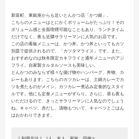
新富町、東銀座からも近いとんかつ店「かつ銀」。
こちらのメニューはとにかくボリュームがたっぷり！その
ボリューム感と全面喫煙可能なこともあり、ランチタイム
だけでなく、夜も近隣サラリーマンに人気のお店です。
この店の看板メニューは、かつ丼。かつ丼といってもカツ
別皿で提供されるので、「カツタマライス」です。また、
おすすめなのは秋冬限定カキフライと通年メニューのアジ
フライ。自家製タルタルソースも美味しい。
とんかつのみならず様々な揚げ物やハンバーグ、丼物、カ
レーもあります。こちらのカツカレーは、土鍋カレーでカ
ツを煮たものがメイン。カツカレー煮込み定食的なスタイ
ルです。他にも定食メニューがずらり。さらに、昼も夜も
いただけるので、きっとサラリーマンに人気なのでしょう
ね。キャベツ、赤だし、漬物もついて、キャベツとごはん
はおかわりできます。
[ 利用方法 ] 1人、友人、家族、同僚と