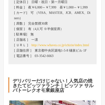
[ 定休日 ] 日曜・祝日・第一月曜日
[ 料金 ] 夜￥6,000～￥7,999 昼￥1,000～￥1,999
[ カード] 可 （VISA、MASTER、JCB、AMEX、Di
ners）
[ 席数 ] 完全禁煙30席
[ 個室 ] 有（4人可 ※半個室席）
[ 駐車場] 無
[ 店舗名 ] 一凛
[ ＵＲＬ ]
http://www.whaves.co.jp/ichirin/index.html
[ 店舗住所 ] 東京都中央区築地1-5-8 樋泉ビル 1F
[ 電話番号 ] 03-3542-6663
デリバリーだけじゃない！人気店の焼
きたてピッツァランチ｜ピッツァ サル
バトーレクオモ東銀座店