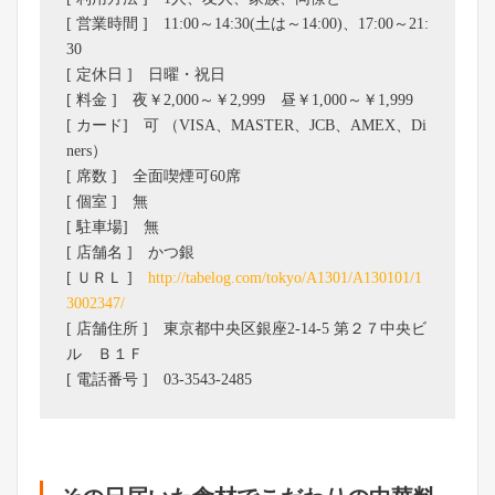
[ 営業時間 ] 11:00～14:30(土は～14:00)、17:00～21:
30
[ 定休日 ] 日曜・祝日
[ 料金 ] 夜￥2,000～￥2,999 昼￥1,000～￥1,999
[ カード] 可 （VISA、MASTER、JCB、AMEX、Di
ners）
[ 席数 ] 全面喫煙可60席
[ 個室 ] 無
[ 駐車場] 無
[ 店舗名 ] かつ銀
[ ＵＲＬ ]
http://tabelog.com/tokyo/A1301/A130101/1
3002347/
[ 店舗住所 ] 東京都中央区銀座2-14-5 第２７中央ビ
ル Ｂ１Ｆ
[ 電話番号 ] 03-3543-2485