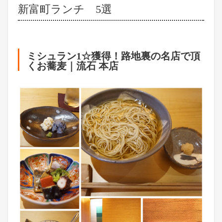
新富町ランチ 5選
ミシュラン1☆獲得！路地裏の名店で頂
くお蕎麦｜流石 本店