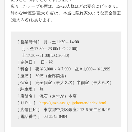
広々したテーブル席は、15~20人様ほどの宴会にピッタリ。
静かな半個室(最大６名)と、本当に隠れ家のような完全個室
(最大３名)もあります。
[ 営業時間 ] 月～土11:30～14:00
月～金17:30～23:00(L.O.22:00)
土17:30～21:00(L.O.20:30)
[ 定休日 ] 日・祝
[ 料金 ] 夜￥6,000～￥7,999 昼￥1,000～￥1,999
[ 座席 ] 30席（全席禁煙）
[ 個室 ] 完全個室（最大３名）半個室（最大６名）
[ 駐車場 ] 無
[ 店舗名 ] 流石（さすが）本店
[ ＵＲＬ ]
http://ginza-sasuga.jp/honten/index.html
[ 店舗住所 ] 東京都中央区銀座2-13-6 東二ビル2F
[ 電話番号 ] 03-3543-0404