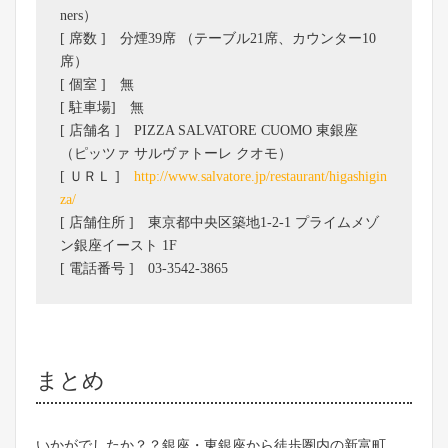
ners）
[ 席数 ] 分煙39席 （テーブル21席、カウンター10
席）
[ 個室 ] 無
[ 駐車場] 無
[ 店舗名 ] PIZZA SALVATORE CUOMO 東銀座
（ピッツァ サルヴァトーレ クオモ）
[ ＵＲＬ ]
http://www.salvatore.jp/restaurant/higashigin
za/
[ 店舗住所 ] 東京都中央区築地1-2-1 プライムメゾ
ン銀座イースト 1F
[ 電話番号 ] 03-3542-3865
まとめ
いかがでしたか？？銀座・東銀座から徒歩圏内の新富町。