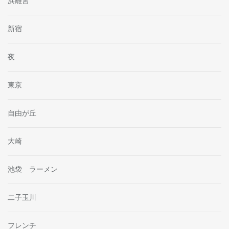
浜離宮
新宿
夜
東京
自由が丘
大崎
池袋 ラーメン
二子玉川
フレンチ