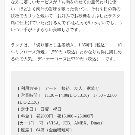
な方に嬉しいサービスが！お肉をのせてお皿代わりに使
い、ほどよく肉汁の旨味を吸った食パン。それを目の前の
鉄板でカリッと焼いて、お好みでお砂糖をまぶしたラスク
風に仕上げていただけるんです♪おなかがいっぱいでも、つ
いつい手が止まらない美味しさです。
ランチは、「切り落とし生姜焼き」1,350円（税込）、「和
牛リブロース薄焼」1,550円（税込）とかなりお得に楽しめ
るので人気。 ディナーコースは9720円（税込）～です。
[ 利用方法 ] デート、接待、友人、家族と
[ 営業時間 ] 11:30～14:00(L.O.13:30) 17:30～22:00
(L.O.21:30)
[ 定休日 ] 日曜・祝日
[ 料金 ] 昼2000円 夜15,000～25,000円
[カード] 可 （VISA、JCB、AMEX、Diners）
[ 座席 ] 64席（全面喫煙可）