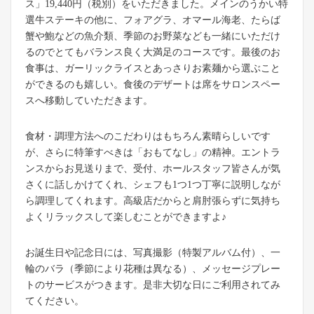
ス」19,440円（税別）をいただきました。メインのうかい特
選牛ステーキの他に、フォアグラ、オマール海老、たらば
蟹や鮑などの魚介類、季節のお野菜なども一緒にいただけ
るのでとてもバランス良く大満足のコースです。最後のお
食事は、ガーリックライスとあっさりお素麺から選ぶこと
ができるのも嬉しい。食後のデザートは席をサロンスペー
スへ移動していただきます。
食材・調理方法へのこだわりはもちろん素晴らしいです
が、さらに特筆すべきは「おもてなし」の精神。エントラ
ンスからお見送りまで、受付、ホールスタッフ皆さんが気
さくに話しかけてくれ、シェフも1つ1つ丁寧に説明しなが
ら調理してくれます。高級店だからと肩肘張らずに気持ち
よくリラックスして楽しむことができますよ♪
お誕生日や記念日には、写真撮影（特製アルバム付）、一
輪のバラ（季節により花種は異なる）、メッセージプレー
トのサービスがつきます。是非大切な日にご利用されてみ
てください。