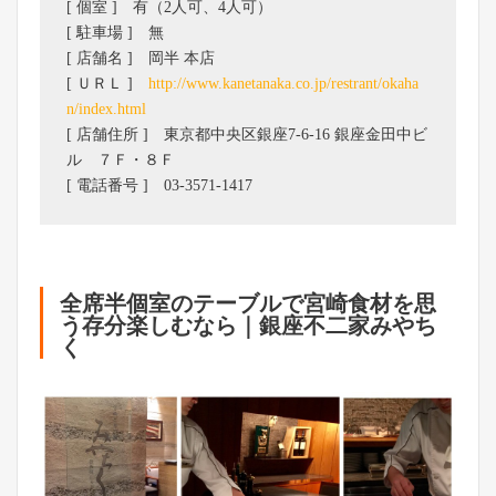
[ 個室 ] 有（2人可、4人可）
[ 駐車場 ] 無
[ 店舗名 ] 岡半 本店
[ ＵＲＬ ]
http://www.kanetanaka.co.jp/restrant/okaha
n/index.html
[ 店舗住所 ] 東京都中央区銀座7-6-16 銀座金田中ビ
ル ７Ｆ・８Ｆ
[ 電話番号 ] 03-3571-1417
全席半個室のテーブルで宮崎食材を思
う存分楽しむなら｜銀座不二家みやち
く