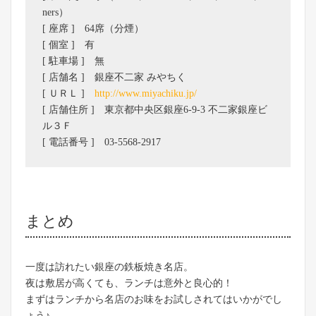
ners）
[ 座席 ] 64席（分煙）
[ 個室 ] 有
[ 駐車場 ] 無
[ 店舗名 ] 銀座不二家 みやちく
[ ＵＲＬ ]
http://www.miyachiku.jp/
[ 店舗住所 ] 東京都中央区銀座6-9-3 不二家銀座ビ
ル３Ｆ
[ 電話番号 ] 03-5568-2917
まとめ
一度は訪れたい銀座の鉄板焼き名店。
夜は敷居が高くても、ランチは意外と良心的！
まずはランチから名店のお味をお試しされてはいかがでし
ょう♪