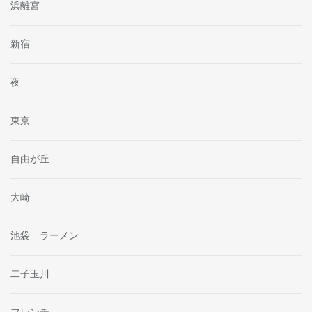
浜離宮
新宿
夜
東京
自由が丘
大崎
池袋 ラーメン
二子玉川