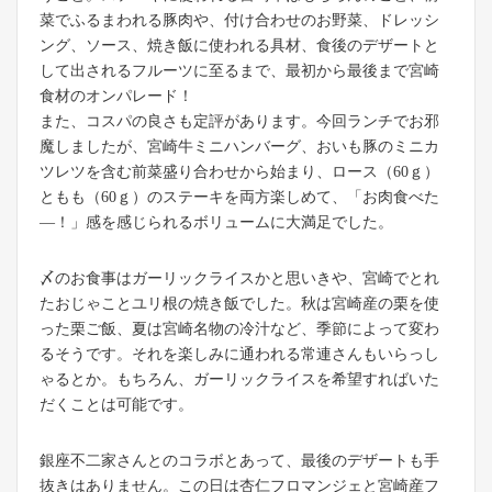
菜でふるまわれる豚肉や、付け合わせのお野菜、ドレッシ
ング、ソース、焼き飯に使われる具材、食後のデザートと
して出されるフルーツに至るまで、最初から最後まで宮崎
食材のオンパレード！
また、コスパの良さも定評があります。今回ランチでお邪
魔しましたが、宮崎牛ミニハンバーグ、おいも豚のミニカ
ツレツを含む前菜盛り合わせから始まり、ロース（60ｇ）
ともも（60ｇ）のステーキを両方楽しめて、「お肉食べた
―！」感を感じられるボリュームに大満足でした。
〆のお食事はガーリックライスかと思いきや、宮崎でとれ
たおじゃことユリ根の焼き飯でした。秋は宮崎産の栗を使
った栗ご飯、夏は宮崎名物の冷汁など、季節によって変わ
るそうです。それを楽しみに通われる常連さんもいらっし
ゃるとか。もちろん、ガーリックライスを希望すればいた
だくことは可能です。
銀座不二家さんとのコラボとあって、最後のデザートも手
抜きはありません。この日は杏仁フロマンジェと宮崎産フ