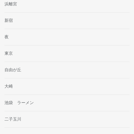
浜離宮
新宿
夜
東京
自由が丘
大崎
池袋 ラーメン
二子玉川