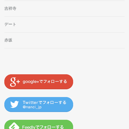
吉祥寺
デート
赤坂