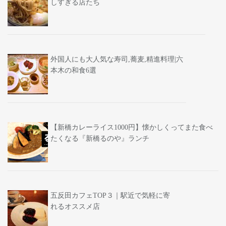
しすぎる店たち
外国人にも大人気な寿司,蕎麦,精進料理|六
本木の和食6選
【新橋カレーライス1000円】懐かしくってまた食べ
たくなる『新橋るのや』ランチ
五反田カフェTOP３｜駅近で気軽に寄
れるオススメ店