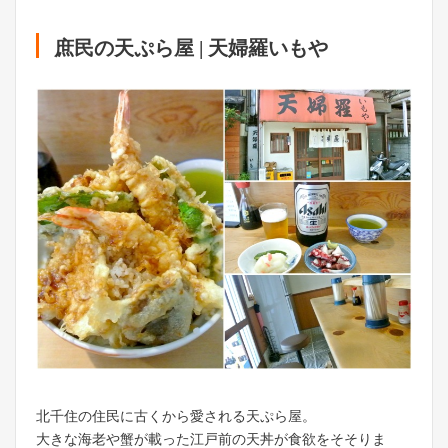
庶民の天ぷら屋 | 天婦羅いもや
北千住の住民に古くから愛される天ぷら屋。
大きな海老や蟹が載った江戸前の天丼が食欲をそそりま