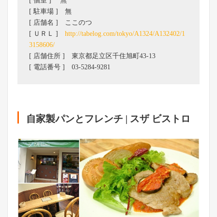
[ 個室 ] 無
[ 駐車場 ] 無
[ 店舗名 ] ここのつ
[ ＵＲＬ ]
http://tabelog.com/tokyo/A1324/A132402/1
3158606/
[ 店舗住所 ] 東京都足立区千住旭町43-13
[ 電話番号 ] 03-5284-9281
自家製パンとフレンチ | スザ ビストロ