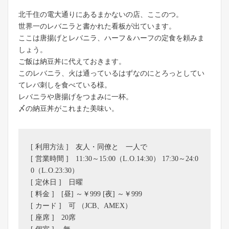
北千住の電大通りにあるまかないの店、ここのつ。
世界一のレバニラと書かれた看板が出ています。
ここは唐揚げとレバニラ、ハーフ＆ハーフの定食を頼みま
しょう。
ご飯は納豆丼に代えておきます。
このレバニラ、火は通っているはずなのにとろっとしてい
てレバ刺しを食べている様。
レバニラや唐揚げをつまみに一杯。
〆の納豆丼がこれまた美味い。
[ 利用方法 ] 友人・同僚と 一人で
[ 営業時間 ] 11:30～15:00（L.O.14:30） 17:30～24:0
0（L.O.23:30）
[ 定休日 ] 日曜
[ 料金 ] [昼] ～￥999 [夜] ～￥999
[ カード ] 可 （JCB、AMEX）
[ 座席 ] 20席