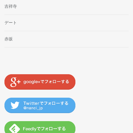
吉祥寺
デート
赤坂