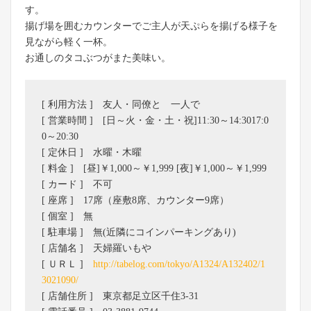
す。
揚げ場を囲むカウンターでご主人が天ぷらを揚げる様子を
見ながら軽く一杯。
お通しのタコぶつがまた美味い。
[ 利用方法 ] 友人・同僚と 一人で
[ 営業時間 ] [日～火・金・土・祝]11:30～14:3017:0
0～20:30
[ 定休日 ] 水曜・木曜
[ 料金 ] [昼]￥1,000～￥1,999 [夜]￥1,000～￥1,999
[ カード ] 不可
[ 座席 ] 17席（座敷8席、カウンター9席）
[ 個室 ] 無
[ 駐車場 ] 無(近隣にコインパーキングあり)
[ 店舗名 ] 天婦羅いもや
[ ＵＲＬ ]
http://tabelog.com/tokyo/A1324/A132402/1
3021090/
[ 店舗住所 ] 東京都足立区千住3-31