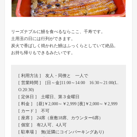
リーズナブルに鰻を食べるならここ、千寿です。
土用丑の日には行列ができます。
炭火で香ばしく焼かれた鰻はふっくらとしていて絶品。
お持ち帰りもできるみたいです。
[ 利用方法 ] 友人・同僚と 一人で
[ 営業時間 ] [日～金]11:00～14:00 16:30～21:00(L.
O.20:30)
[ 定休日 ] 土曜日、第３金曜日
[ 料金 ] [昼]￥2,000～￥2,999 [夜]￥2,000～￥2,999
[ カード ] 不可
[ 座席 ] 24席（座敷18席、カウンター6席）
[ 個室 ] 有2人可、4人可
[ 駐車場 ] 無(近隣にコインパーキングあり)