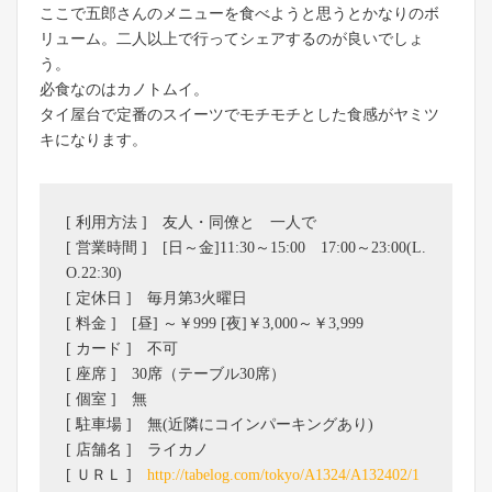
ここで五郎さんのメニューを食べようと思うとかなりのボ
リューム。二人以上で行ってシェアするのが良いでしょ
う。
必食なのはカノトムイ。
タイ屋台で定番のスイーツでモチモチとした食感がヤミツ
キになります。
[ 利用方法 ] 友人・同僚と 一人で
[ 営業時間 ] [日～金]11:30～15:00 17:00～23:00(L.
O.22:30)
[ 定休日 ] 毎月第3火曜日
[ 料金 ] [昼] ～￥999 [夜]￥3,000～￥3,999
[ カード ] 不可
[ 座席 ] 30席（テーブル30席）
[ 個室 ] 無
[ 駐車場 ] 無(近隣にコインパーキングあり)
[ 店舗名 ] ライカノ
[ ＵＲＬ ]
http://tabelog.com/tokyo/A1324/A132402/1