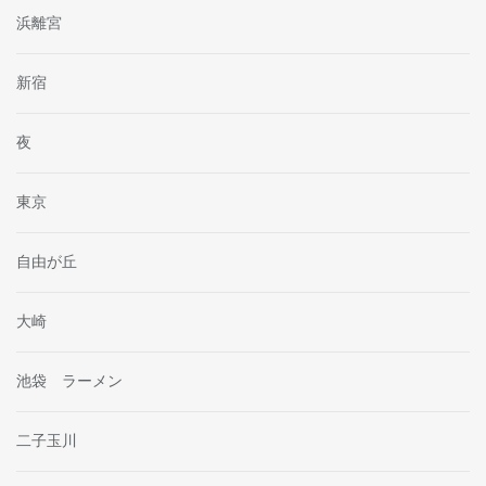
浜離宮
新宿
夜
東京
自由が丘
大崎
池袋 ラーメン
二子玉川