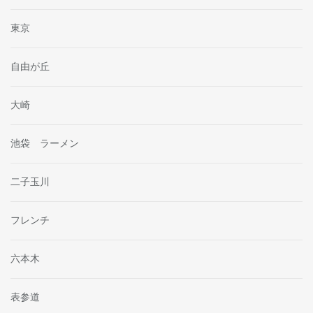
東京
自由が丘
大崎
池袋 ラーメン
二子玉川
フレンチ
六本木
表参道