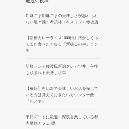
最近の投稿
胡麻ごま胡麻ごまの美味しさが忘れられ
ない坦々麺！希須林（キスリン）赤坂店
【新橋カレーライス1000円】懐かしくっ
てまた食べたくなる『新橋るのや』ラン
チ
新橋ランチ佐渡風新潟タレカツ丼！午後
も頑張れる美味しさ◎
【移転】恵比寿で美味しいお店を探して
いる方は覚えておきたいカウンター飯
『ルノヤ』
平日デートに最適！深夜営業している都
内動物カフェ4選