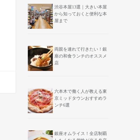
渋谷本屋13選｜大きい本屋
から知っておくと便利な本
屋まで
両親を連れて行きたい！銀
座の和食ランチのオススメ
店
六本木で働く人が教える東
京ミッドタウンおすすめラ
ンチ6選
銀座オムライス！全店制覇