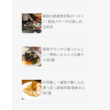
銀座の鉄板焼き私のベスト
3！絶品ステーキが楽しめ
る名店
新宿でランチに迷ったらこ
こ！男性にオススメの激ウ
マ店9選
行列無し！築地で働く人の
通う店｜築地市場 朝食大人
気7選