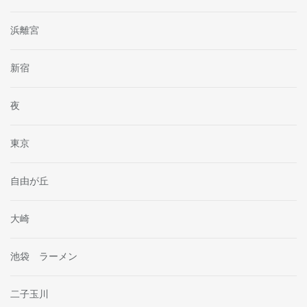
浜離宮
新宿
夜
東京
自由が丘
大崎
池袋 ラーメン
二子玉川