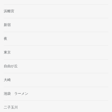
浜離宮
新宿
夜
東京
自由が丘
大崎
池袋 ラーメン
二子玉川