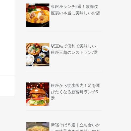
東銀座ランチ8選！歌舞伎
座裏の本当に美味しいお店
駅直結で便利で美味しい！
銀座三越のレストラン7選
銀座から徒歩圏内！足を運
びたくなる新富町ランチ5
選
新宿そば５選｜立ち食いか