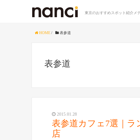
東京のおすすめスポット紹介メデ
HOME
/
表参道
表参道
2015.01.28
表参道カフェ7選｜ラ
店