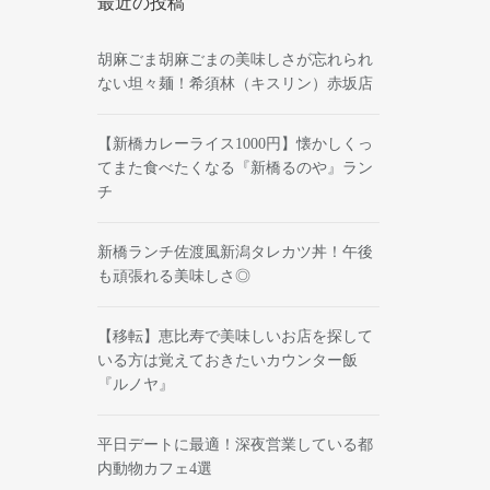
最近の投稿
胡麻ごま胡麻ごまの美味しさが忘れられ
ない坦々麺！希須林（キスリン）赤坂店
【新橋カレーライス1000円】懐かしくっ
てまた食べたくなる『新橋るのや』ラン
チ
新橋ランチ佐渡風新潟タレカツ丼！午後
も頑張れる美味しさ◎
【移転】恵比寿で美味しいお店を探して
いる方は覚えておきたいカウンター飯
『ルノヤ』
平日デートに最適！深夜営業している都
内動物カフェ4選